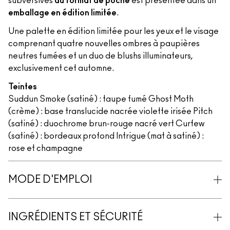
subversives
au format de poche
est présentée dans un
emballage en édition limitée
.
Une palette en édition limitée pour les yeux et le visage
comprenant quatre nouvelles ombres à paupières
neutres fumées et un duo de blushs illuminateurs,
exclusivement cet automne.
Teintes
Suddun Smoke (satiné) : taupe fumé Ghost Moth
(crème) : base translucide nacrée violette irisée Pitch
(satiné) : duochrome brun-rouge nacré vert Curfew
(satiné) : bordeaux profond Intrigue (mat à satiné) :
rose et champagne
MODE D'EMPLOI
INGRÉDIENTS ET SÉCURITÉ