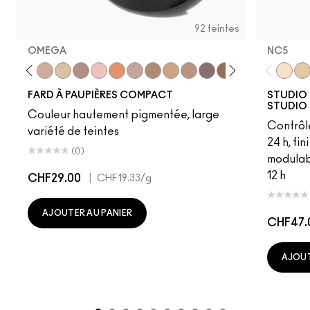
92 teintes
OMEGA
NC5
room
Blanc Type
Nylon
Omega
Ricepaper
All That Glitters
Grain
Motif!
Naked Lunch
Charcoal Brown
Soba
Soft Brown
Satin Taupe
Espresso
Swiss Chocola
Haux
Cozy G
NC5
Coq
NC
P
FARD À PAUPIÈRES COMPACT
STUDIO 
STUDIO 
Couleur hautement pigmentée, large
Contrôl
variété de teintes
24 h, fi
(0)
modulab
12 h
CHF29.00
|
CHF19.33
/g
AJOUTER AU PANIER
CHF47.
AJOUT