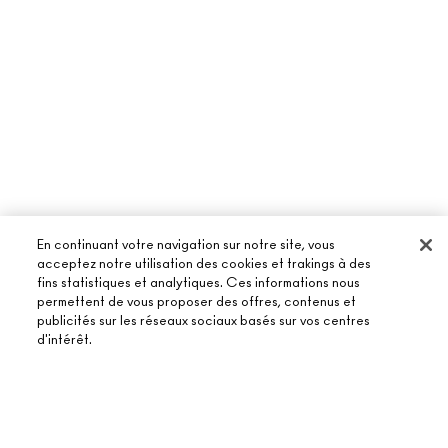
En continuant votre navigation sur notre site, vous
acceptez notre utilisation des cookies et trakings à des
fins statistiques et analytiques. Ces informations nous
permettent de vous proposer des offres, contenus et
À PROPOS DE MAC
publicités sur les réseaux sociaux basés sur vos centres
d'intérêt.
NOTRE HISTOIRE
ACHETER EN LIGNE
NOS MAQUILLEURS
MON COMPTE
ÉPUISÉ
MAC VIVA GLAM
BESOIN D’AIDE ?
S’ABONNER AUX E-MAILS
BEAUTÉ CONSCIENTE