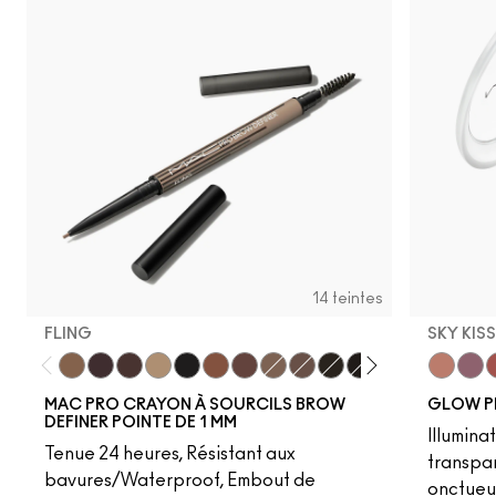
14 teintes
FLING
SKY KIS
Fling
Genuine Aubergine
Hickory
Omega
Onyx
Penny
Strut
Brunette
Lingering
Spiked
Stud
Stylized
Taupe
Sky Kiss
Thunde
Suns
C
MAC PRO CRAYON À SOURCILS BROW
GLOW P
DEFINER POINTE DE 1 MM
Illumina
Tenue 24 heures, Résistant aux
transpa
bavures/Waterproof, Embout de
onctueu