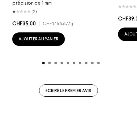
précision de 1 mm
(2)
CHF39.
CHF35.00
|
CHF1,166.67
/g
AJOUT
AJOUTER AU PANIER
ECRIRE LE PREMIER AVIS