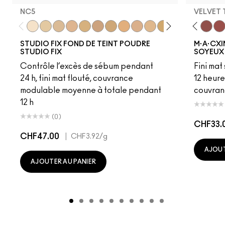
NC5
VELVET
NC5
NC13
NC15
NC16
NC17
Acting Natural
NC18​
Folio
NC20​
Yash
NC25​
Cool Teddy
NC27​
Iconic Photo
NC35​
Bare M·A·Cximal
NC37​
Honeylove
NC38​
Kinda Sexy
NC41​
Café Moc
NC42
Velvet
NC4
Mul
STUDIO FIX FOND DE TEINT POUDRE
M·A·CXI
STUDIO FIX
SOYEUX
Contrôle l’excès de sébum pendant
Fini mat
24 h, fini mat flouté, couvrance
12 heure
modulable moyenne à totale pendant
couvran
12 h
(0)
CHF33.
CHF47.00
|
CHF3.92
/g
AJOUT
AJOUTER AU PANIER