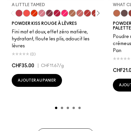
A LITTLE TAMED
WHAT C
A Little Tamed
Mandarin O
Style Shocked!
Sultriness
Burning Love
Shocking Revelation
Fall In Love
Impulsive
Mull It Over
Lasting Passion
Devoted To Chili
P for Potent
Velvet Pun
What Cl
Sultry 
Give
Werk
D
POWDER KISS ROUGE À LÈVRES
POWDER 
PALETTE
Fini mat et doux, effet zéro matière,
Poudre m
hydratant, floute les plis, adoucit les
crémeuse
lèvres
Pan
(0)
CHF35.00
|
CHF11.67
/g
CHF21.
AJOUTER AU PANIER
AJOUT