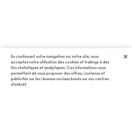
En continuant votre navigation sur notre site, vous
acceptez notre utilisation des cookies et trakings à des
fins statistiques et analytiques. Ces informations nous
À PROPOS DE MAC
permettent de vous proposer des offres, contenus et
publicités sur les réseaux sociaux basés sur vos centres
NOTRE HISTOIRE
d'intérêt.
ACHETER EN LIGNE
NOS MAQUILLEURS
MON COMPTE
MAC VIVA GLAM
BESOIN D’AIDE ?
S’ABONNER AUX E-MAILS
ÉPUISÉ
BEAUTÉ CONSCIENTE
SUIVRE MA COMMANDE
PROMOTIONS
RECRUTEMENT
VOTRE BOUTIQUE MAC
FAQ
CARTE CADEAU
ADHÉSION MAC PRO
TROUVER UNE BOUTIQUE