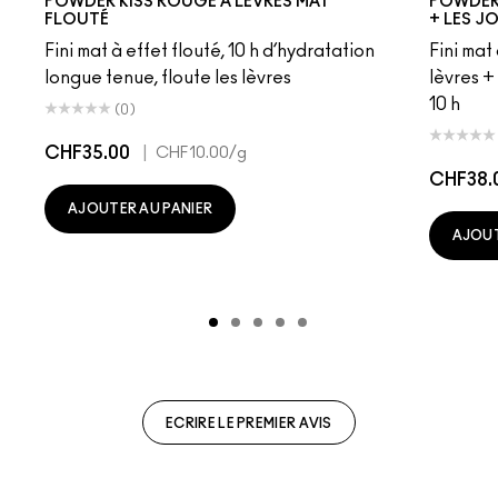
POWDER KISS ROUGE À LÈVRES MAT
POWDER 
FLOUTÉ
+ LES J
Fini mat à effet flouté, 10 h d’hydratation
Fini mat
longue tenue, floute les lèvres
lèvres +
10 h
(0)
CHF35.00
|
CHF10.00
/g
CHF38.
AJOUTER AU PANIER
AJOUT
ECRIRE LE PREMIER AVIS