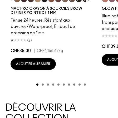
Fling
Genuine Aubergine
Hickory
Omega
Onyx
Penny
Strut
Brunette
Lingering
Spiked
Stud
Stylized
Taupe
Sky Kiss
Thunde
Suns
C
MAC PRO CRAYON À SOURCILS BROW
GLOW P
DEFINER POINTE DE 1 MM
Illumina
Tenue 24 heures, Résistant aux
transpa
bavures/Waterproof, Embout de
onctueu
précision de 1 mm
(2)
CHF39.
CHF35.00
|
CHF1,166.67
/g
AJOUT
AJOUTER AU PANIER
DÉCOUVRIR LA