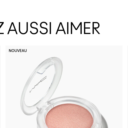
 AUSSI AIMER
NOUVEAU
No Photo
Posh P
Se