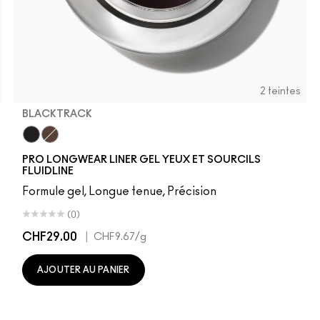
2 teintes
BLACKTRACK
per
r
s Cut
gie
Blacktrack
Dipdown
PRO LONGWEAR LINER GEL YEUX ET SOURCILS
FLUIDLINE
Formule gel, Longue tenue, Précision
(0)
CHF29.00
|
CHF9.67
/g
AJOUTER AU PANIER