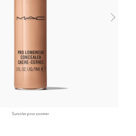
Survoler pour zoomer