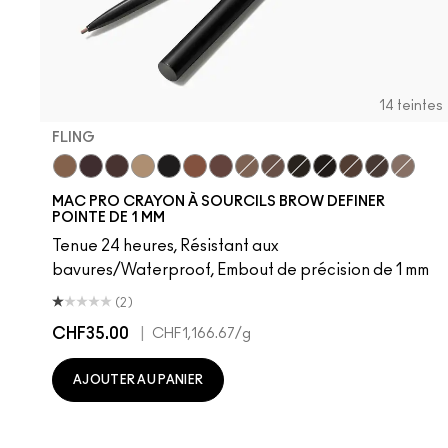
14 teintes
FLING
Fling
Genuine Aubergine
Hickory
Omega
Onyx
Penny
Strut
Brunette
Lingering
Spiked
Stud
Stylized
Taupe
Thunde
MAC PRO CRAYON À SOURCILS BROW DEFINER
POINTE DE 1 MM
Tenue 24 heures, Résistant aux
bavures/Waterproof, Embout de précision de 1 mm
(2)
CHF35.00
|
CHF1,166.67
/g
AJOUTER AU PANIER