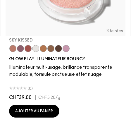
8 teintes
SKY KISSED
r
Sky Kissed
Sunset Drizzle
Cloud Candy
Wind Chill
Cloudburst
Sepia Skies
GlowZone
Stratus
GLOW PLAY ILLUMINATEUR BOUNCY
Illuminateur multi-usage, brillance transparente
modulable, formule onctueuse effet nuage
(0)
CHF39.00
|
CHF5.20
/g
AJOUTER AU PANIER