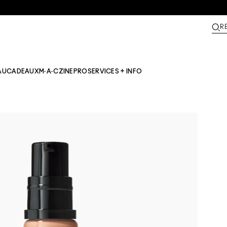
R
AU
CADEAUX
M·A·CZINE​
PRO
SERVICES + INFO