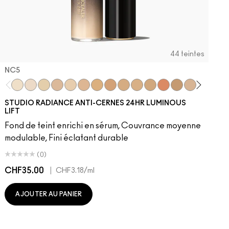
44 teintes
NC5​
NC5​
NW5​
NC11​
NW10​
NC11.5​
NC14.5​
NC15​
NW15​
NC17​
NC17.5​
NC20​
NW18​
NC25​
N18​
NW20​
NC27
N
STUDIO RADIANCE ANTI-CERNES 24HR LUMINOUS
LIFT
Fond de teint enrichi en sérum, Couvrance moyenne
modulable, Fini éclatant durable
(0)
CHF35.00
|
C
CHF3.18
/ml
AJOUTER AU PANIER