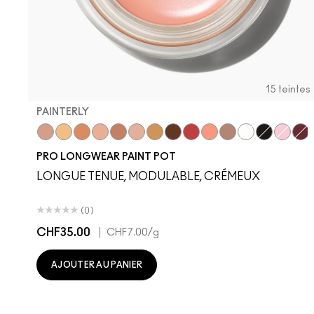
15 teintes
PAINTERLY
Vintage Selection
Soft Ochre
Layin' Low
Bare Study
Groundwork
Painterly
Contemplative State
It’s Fabstract
Babe In Charms
Art Thera-Peachy
Tailor Grey
Sink To A Whis
Black Mirro
Princes
Bou
PRO LONGWEAR PAINT POT
LONGUE TENUE, MODULABLE, CRÉMEUX
(0)
CHF35.00
|
CHF7.00
/g
AJOUTER AU PANIER