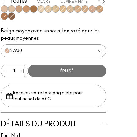
TOUTES
CLAIRE
CLAIRE À MATE
MATE
MATE À F
NW20
NW15
NW35
NW40
NC50
NC15
NC20
NC30
NC25
NC35
NW25
NC42
NW30
NC45
NW45
NW50
Beige moyen avec un sous-ton rosé pour les
peaux moyennes
NW30
ÉPUISÉ
Recevez votre tote bag d’été pour
tout achat de 69€
DÉTAILS DU PRODUIT
Fini:
Mat