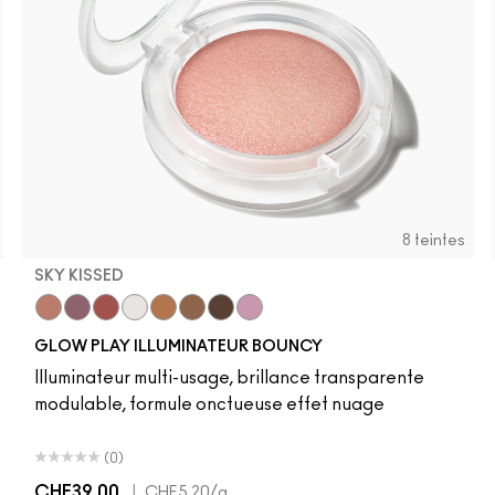
8 teintes
SKY KISSED
r
Sky Kissed
Sunset Drizzle
Cloud Candy
Wind Chill
Cloudburst
Sepia Skies
GlowZone
Stratus
GLOW PLAY ILLUMINATEUR BOUNCY
Illuminateur multi-usage, brillance transparente
modulable, formule onctueuse effet nuage
(0)
CHF39.00
|
CHF5.20
/g