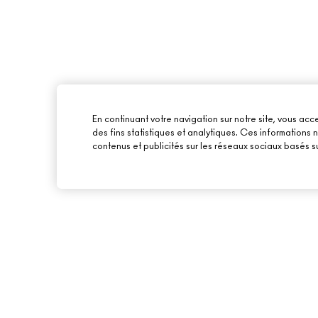
En continuant votre navigation sur notre site, vous acce
des fins statistiques et analytiques. Ces informations
contenus et publicités sur les réseaux sociaux basés su
À PROPOS DE MAC
ACHETER EN LIGNE
NOTRE HISTOIRE
MON COMPTE
NOS MAQUILLEURS
S’ABONNER AUX E-
MAC VIVA GLAM
PROMOTIONS
BEAUTÉ CONSCIENTE
CARTE CADEAU