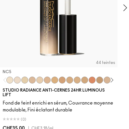
44 teintes
NC5​
NC5​
NW5​
NC11​
NW10​
NC11.5​
NC14.5​
NC15​
NW15​
NC17​
NC17.5​
NC20​
NW18​
NC25​
N18​
NW20​
NC27
N
STUDIO RADIANCE ANTI-CERNES 24HR LUMINOUS
LIFT
Fond de teint enrichi en sérum, Couvrance moyenne
modulable, Fini éclatant durable
(0)
CHF35.00
|
C
CHF3.18
/ml