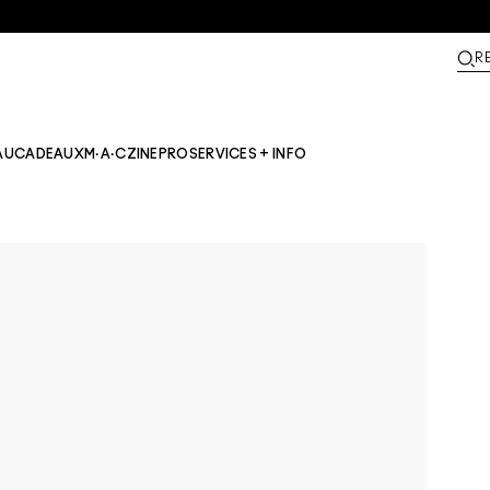
R
AU
CADEAUX
M·A·CZINE​
PRO
SERVICES + INFO