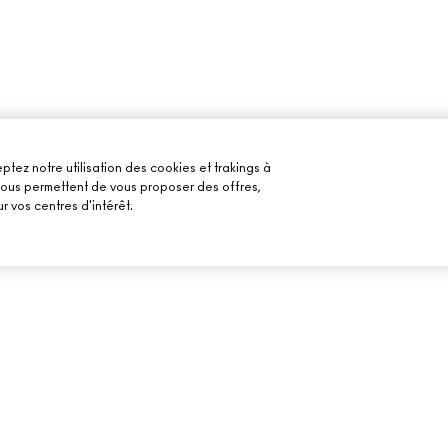
ptez notre utilisation des cookies et trakings à
 nous permettent de vous proposer des offres,
r vos centres d'intérêt.
BESOIN D’AIDE ?
VOTRE BOUTIQU
SUIVRE MA COMMANDE
TROUVER UNE B
MAILS
FAQ
PRENDRE UN RE
MAQUILLAGE
RETOURS ET ÉCHANGES
LIVRAISON