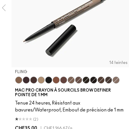
14 teintes
FLING
Fling
Genuine Aubergine
Hickory
Omega
Onyx
Penny
Strut
Brunette
Lingering
Spiked
Stud
Stylized
Taupe
Thunde
MAC PRO CRAYON À SOURCILS BROW DEFINER
POINTE DE 1 MM
Tenue 24 heures, Résistant aux
bavures/Waterproof, Embout de précision de 1 mm
(2)
CHF35.00
|
CHF1,166.67
/g