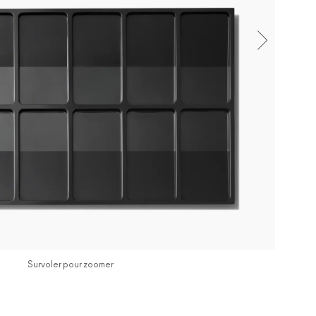
Survoler pour zoomer