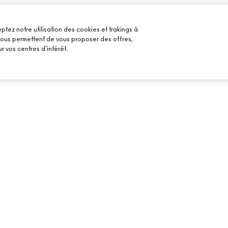
ptez notre utilisation des cookies et trakings à
 nous permettent de vous proposer des offres,
r vos centres d'intérêt.
BESOIN D’AIDE ?
VOTRE BOUTIQU
SUIVRE MA COMMANDE
TROUVER UNE B
MAILS
FAQ
PRENDRE UN RE
MAQUILLAGE
RETOURS ET ÉCHANGES
LIVRAISON
CONTACTER LE FABRICANT
CHAT EN DIRECT