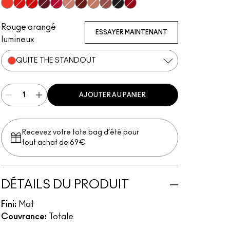
Quite The Standout
Fashion Legacy
Feels So Grand
High Drama
Dance With Me
Lady-Be-Good
Carnivorous
Burnt Spice
Topped With Brandy
Caviar
Ruby Phew!
Rouge orangé
ESSAYER MAINTENANT
lumineux
QUITE THE STANDOUT
AJOUTER AU PANIER
Recevez votre tote bag d’été pour
tout achat de 69€
DÉTAILS DU PRODUIT
Fini:
Mat
Couvrance:
Totale