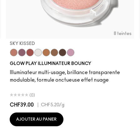
8 teintes
SKY KISSED
r
Sky Kissed
Sunset Drizzle
Cloud Candy
Wind Chill
Cloudburst
Sepia Skies
GlowZone
Stratus
GLOW PLAY ILLUMINATEUR BOUNCY
Illuminateur multi-usage, brillance transparente
modulable, formule onctueuse effet nuage
(0)
CHF39.00
|
CHF5.20
/g
AJOUTER AU PANIER