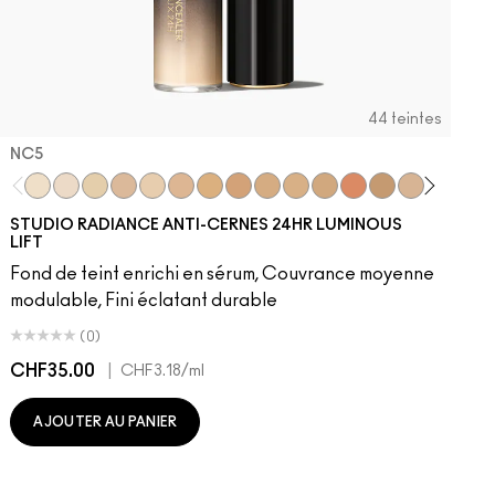
44 teintes
NC5​
NC5​
NW5​
NC11​
NW10​
NC11.5​
NC14.5​
NC15​
NW15​
NC17​
NC17.5​
NC20​
NW18​
NC25​
N18​
NW20​
NC27
N
STUDIO RADIANCE ANTI-CERNES 24HR LUMINOUS
LIFT
Fond de teint enrichi en sérum, Couvrance moyenne
modulable, Fini éclatant durable
(0)
CHF35.00
|
C
CHF3.18
/ml
AJOUTER AU PANIER