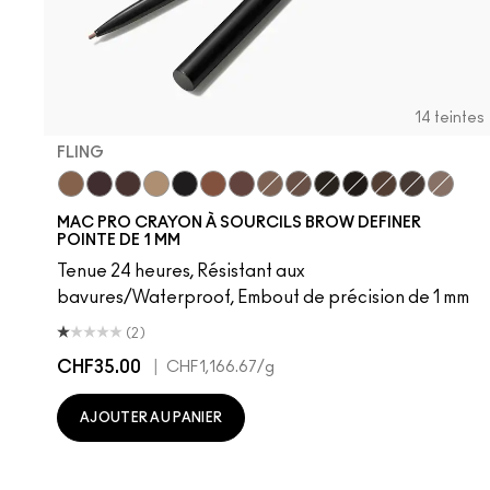
14 teintes
FLING
Fling
Genuine Aubergine
Hickory
Omega
Onyx
Penny
Strut
Brunette
Lingering
Spiked
Stud
Stylized
Taupe
Thunde
MAC PRO CRAYON À SOURCILS BROW DEFINER
POINTE DE 1 MM
Tenue 24 heures, Résistant aux
bavures/Waterproof, Embout de précision de 1 mm
(2)
CHF35.00
|
CHF1,166.67
/g
AJOUTER AU PANIER