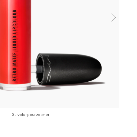
Survoler pour zoomer