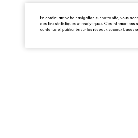
En continuant votre navigation sur notre site, vous acce
des fins statistiques et analytiques. Ces informations
contenus et publicités sur les réseaux sociaux basés su
À PROPOS DE MAC
ACHETER EN LIGNE
NOTRE HISTOIRE
MON COMPTE
NOS MAQUILLEURS
S’ABONNER AUX E-
MAC VIVA GLAM
PROMOTIONS
BEAUTÉ CONSCIENTE
CARTE CADEAU
RECRUTEMENT
TON SOLDE
ADHÉSION MAC PRO
TESTS SUR LES ANIMAUX
BACK TO M·A·C