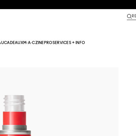
R
AU
CADEAUX
M·A·CZINE​
PRO
SERVICES + INFO