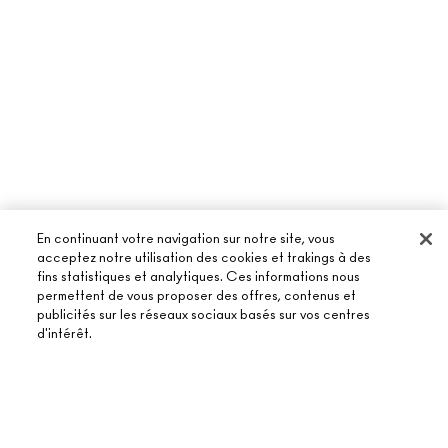
En continuant votre navigation sur notre site, vous
acceptez notre utilisation des cookies et trakings à des
fins statistiques et analytiques. Ces informations nous
À PROPOS DE MAC
permettent de vous proposer des offres, contenus et
publicités sur les réseaux sociaux basés sur vos centres
NOTRE HISTOIRE
d'intérêt.
ACHETER EN LIGNE
NOS MAQUILLEURS
MON COMPTE
MAC VIVA GLAM
BESOIN D’AIDE ?
AJOUTER AU PANIER
S’ABONNER AUX E-MAILS
BEAUTÉ CONSCIENTE
SUIVRE MA COMMANDE