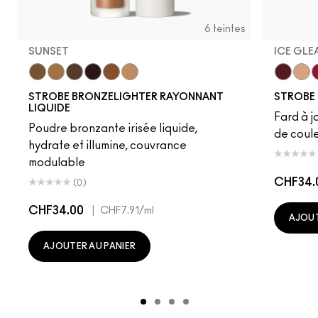
6 teintes
SUNSET
ICE GLE
Sunset
Flashlite
Daylite
Sunbeam
Warmlite
Sunlite
Plummy 
Starl
G
STROBE BRONZELIGHTER RAYONNANT
STROBE 
LIQUIDE
Fard à j
Poudre bronzante irisée liquide,
de coul
hydrate et illumine, couvrance
modulable
CHF34.
(0)
CHF34.00
|
CHF7.91
/ml
AJOUT
AJOUTER AU PANIER