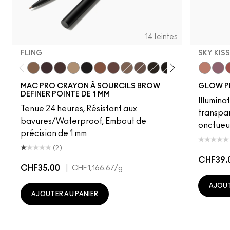
14 teintes
FLING
SKY KIS
Fling
Genuine Aubergine
Hickory
Omega
Onyx
Penny
Strut
Brunette
Lingering
Spiked
Stud
Stylized
Taupe
Sky Kiss
Thunde
Suns
C
MAC PRO CRAYON À SOURCILS BROW
GLOW P
DEFINER POINTE DE 1 MM
Illumina
Tenue 24 heures, Résistant aux
transpa
bavures/Waterproof, Embout de
onctueu
précision de 1 mm
(2)
CHF39.
CHF35.00
|
CHF1,166.67
/g
AJOUT
AJOUTER AU PANIER