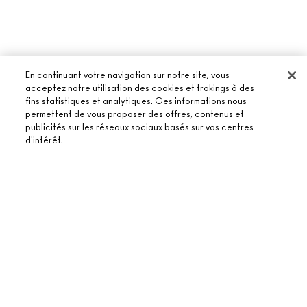
En continuant votre navigation sur notre site, vous
acceptez notre utilisation des cookies et trakings à des
fins statistiques et analytiques. Ces informations nous
permettent de vous proposer des offres, contenus et
publicités sur les réseaux sociaux basés sur vos centres
À PROPOS DE MAC
d'intérêt.
NOTRE HISTOIRE
ACHETER EN LIGNE
NOS MAQUILLEURS
AJOUTER AU PANIER
MON COMPTE
MAC VIVA GLAM
BESOIN D’AIDE ?
S’ABONNER AUX E-MAILS
BEAUTÉ CONSCIENTE
SUIVRE MA COMMANDE
PROMOTIONS
RECRUTEMENT
VOTRE BOUTIQUE MAC
FAQ
CARTE CADEAU
ADHÉSION MAC PRO
TROUVER UNE BOUTIQUE
RETOURS ET ÉCHANGES
TON SOLDE
TESTS SUR LES ANIMAUX
TERMES ET CONDITIONS
PRENDRE UN RENDEZ-VOUS MAQUILLAGE
LIVRAISON
BACK TO M·A·C