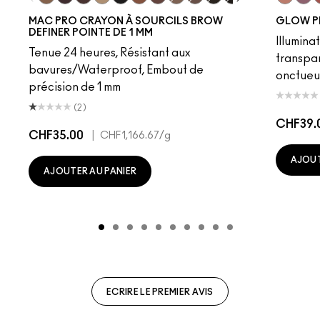
Fling
Genuine Aubergine
Hickory
Omega
Onyx
Penny
Strut
Brunette
Lingering
Spiked
Stud
Stylized
Taupe
Sky Kiss
Thunde
Suns
C
MAC PRO CRAYON À SOURCILS BROW
GLOW P
DEFINER POINTE DE 1 MM
Illumina
Tenue 24 heures, Résistant aux
transpa
bavures/Waterproof, Embout de
onctueu
précision de 1 mm
(2)
CHF39.
CHF35.00
|
CHF1,166.67
/g
AJOUT
AJOUTER AU PANIER
ECRIRE LE PREMIER AVIS