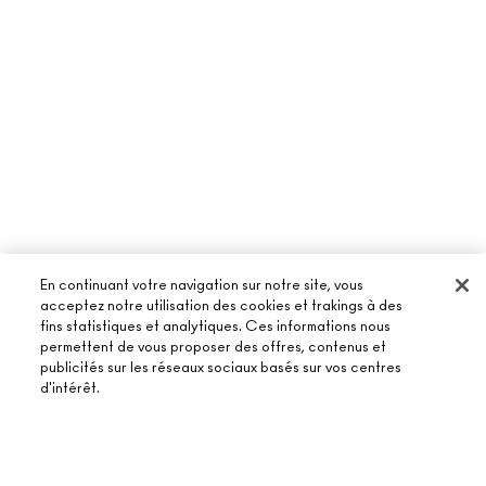
En continuant votre navigation sur notre site, vous
acceptez notre utilisation des cookies et trakings à des
fins statistiques et analytiques. Ces informations nous
permettent de vous proposer des offres, contenus et
publicités sur les réseaux sociaux basés sur vos centres
À PROPOS DE MAC
d'intérêt.
NOTRE HISTOIRE
ACHETER EN LIGNE
NOS MAQUILLEURS
AJOUTER AU PANIER
MON COMPTE
MAC VIVA GLAM