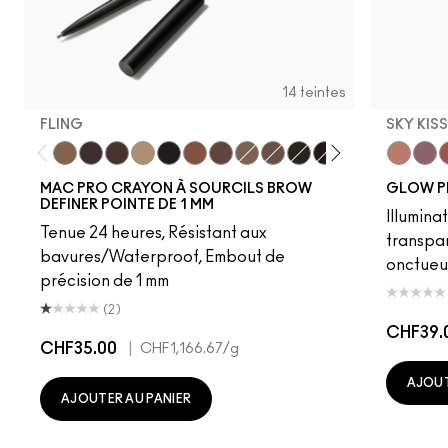
14 teintes
FLING
SKY KIS
Fling
Genuine Aubergine
Hickory
Omega
Onyx
Penny
Strut
Brunette
Lingering
Spiked
Stud
Stylized
Taupe
Sky Kiss
Thunde
Suns
C
MAC PRO CRAYON À SOURCILS BROW
GLOW P
DEFINER POINTE DE 1 MM
Illumina
Tenue 24 heures, Résistant aux
transpa
bavures/Waterproof, Embout de
onctueu
précision de 1 mm
(2)
CHF39.
CHF35.00
|
CHF1,166.67
/g
AJOUT
AJOUTER AU PANIER