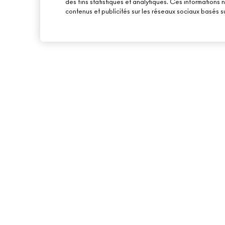
des fins statistiques et analytiques. Ces informations
contenus et publicités sur les réseaux sociaux basés su
À PROPOS DE MAC
ACHETER EN LIGNE
NOTRE HISTOIRE
MON COMPTE
NOS MAQUILLEURS
S’ABONNER AUX E-
MAC VIVA GLAM
PROMOTIONS
BEAUTÉ CONSCIENTE
CARTE CADEAU
RECRUTEMENT
TON SOLDE
ADHÉSION MAC PRO
TESTS SUR LES ANIMAUX
BACK TO M·A·C