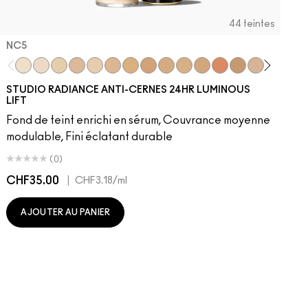
44 teintes
NC5​
NC5​
NW5​
NC11​
NW10​
NC11.5​
NC14.5​
NC15​
NW15​
NC17​
NC17.5​
NC20​
NW18​
NC25​
N18​
NW20​
NC27
N
STUDIO RADIANCE ANTI-CERNES 24HR LUMINOUS
LIFT
Fond de teint enrichi en sérum, Couvrance moyenne
modulable, Fini éclatant durable
(0)
CHF35.00
|
C
CHF3.18
/ml
AJOUTER AU PANIER