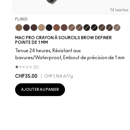
14 teintes
FLING
Fling
Genuine Aubergine
Hickory
Omega
Onyx
Penny
Strut
Brunette
Lingering
Spiked
Stud
Stylized
Taupe
Thunde
MAC PRO CRAYON À SOURCILS BROW DEFINER
POINTE DE 1 MM
Tenue 24 heures, Résistant aux
bavures/Waterproof, Embout de précision de 1 mm
(2)
CHF35.00
|
CHF1,166.67
/g
AJOUTER AU PANIER