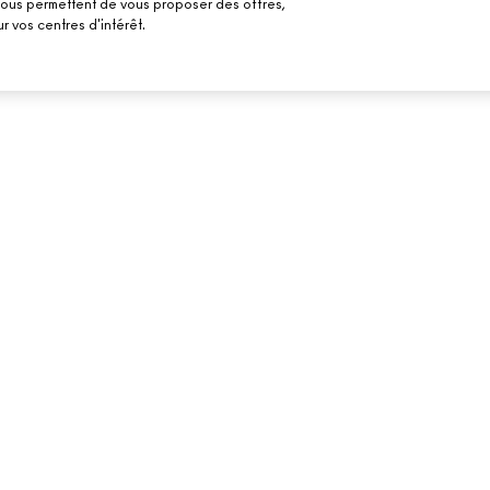
 nous permettent de vous proposer des offres,
r vos centres d'intérêt.
BESOIN D’AIDE ?
VOTRE BOUTIQU
SUIVRE MA COMMANDE
TROUVER UNE B
MAILS
FAQ
PRENDRE UN RE
MAQUILLAGE
RETOURS ET ÉCHANGES
LIVRAISON
CONTACTER LE FABRICANT
CHAT EN DIRECT
Accessibilité
© Make-Up Art Cosmetics Inc. - Estee Lauder GmbH - M