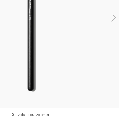
Survoler pour zoomer