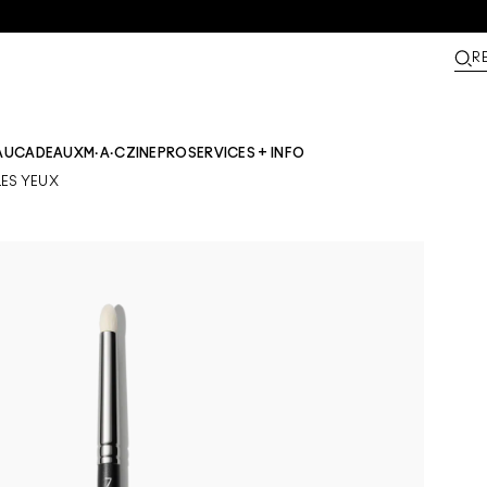
R
AU
CADEAUX
M·A·CZINE​
PRO
SERVICES + INFO
LES YEUX