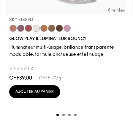
8 teintes
SKY KISSED
r
Sky Kissed
Sunset Drizzle
Cloud Candy
Wind Chill
Cloudburst
Sepia Skies
GlowZone
Stratus
GLOW PLAY ILLUMINATEUR BOUNCY
Illuminateur multi-usage, brillance transparente
modulable, formule onctueuse effet nuage
(0)
CHF39.00
|
CHF5.20
/g
AJOUTER AU PANIER