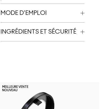
MODE D'EMPLOI
INGRÉDIENTS ET SÉCURITÉ
F
MEILLEURE VENTE
NOUVEAU
F
D
F