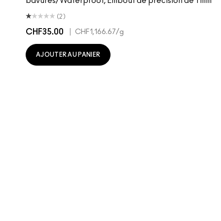
bavures/Waterproof, Embout de précision de 1 mm
(2)
CHF35.00
|
CHF1,166.67
/g
AJOUTER AU PANIER