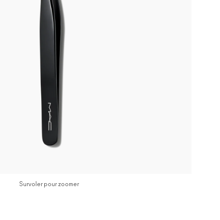
Survoler pour zoomer