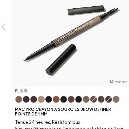
14 teintes
FLING
Fling
Genuine Aubergine
Hickory
Omega
Onyx
Penny
Spiked
Strut
Stud
Brunette
Lingering
Stylized
Taupe
Thunde
MAC PRO CRAYON À SOURCILS BROW DEFINER
POINTE DE 1 MM
Tenue 24 heures, Résistant aux