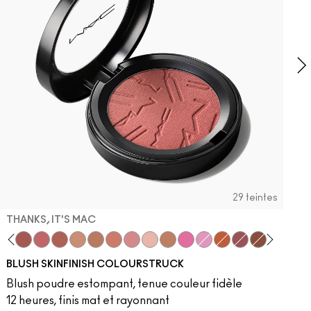
r
29 teintes
THANKS, IT'S MAC
dy
 Velvet
ba
LaLaLavender
Thanks, It's MAC
Pinch Me
No Filter
Sunbasque
Gingerly
Peachtwist
Desert Rose
Babygirl
Coppertone
Candy Yum Yum
Snob
CB96
Sinner
Raizin The 
Film Noir
Blus
R
BLUSH SKINFINISH COLOURSTRUCK
Blush poudre estompant, tenue couleur fidèle
12 heures, finis mat et rayonnant