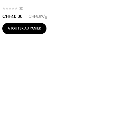
(0)
CHF40.00
|
C
CHF8.89
/g
AJOUTER AU PANIER