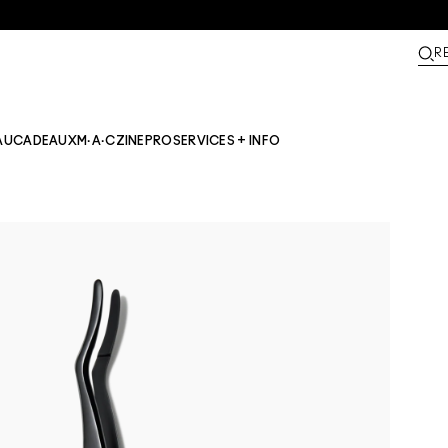
R
AU
CADEAUX
M·A·CZINE​
PRO
SERVICES + INFO