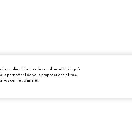
ptez notre utilisation des cookies et trakings à
 nous permettent de vous proposer des offres,
r vos centres d'intérêt.
BESOIN D’AIDE ?
VOTRE BOUTIQU
SUIVRE MA COMMANDE
TROUVER UNE B