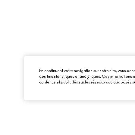
En continuant votre navigation sur notre site, vous acce
des fins statistiques et analytiques. Ces informations
contenus et publicités sur les réseaux sociaux basés su
À PROPOS DE MAC
ACHETER EN LIGNE
NOTRE HISTOIRE
MON COMPTE