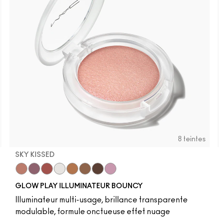
8 teintes
SKY KISSED
r
Sky Kissed
Sunset Drizzle
Cloud Candy
Wind Chill
Cloudburst
Sepia Skies
GlowZone
Stratus
Pony
Cheeky Chili
Loudspeaker
Honeylove
Peachykeen
Velvet Ted
Antique
Mel
GLOW PLAY ILLUMINATEUR BOUNCY
Illuminateur multi-usage, brillance transparente
modulable, formule onctueuse effet nuage