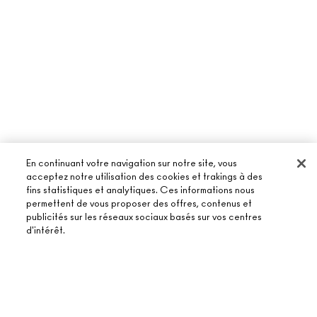
En continuant votre navigation sur notre site, vous
acceptez notre utilisation des cookies et trakings à des
fins statistiques et analytiques. Ces informations nous
permettent de vous proposer des offres, contenus et
publicités sur les réseaux sociaux basés sur vos centres
À PROPOS DE MAC
d'intérêt.
NOTRE HISTOIRE
ACHETER EN LIGNE
NOS MAQUILLEURS
AJOUTER AU PANIER
MON COMPTE
MAC VIVA GLAM
BESOIN D’AIDE ?
S’ABONNER AUX E-MAILS
BEAUTÉ CONSCIENTE