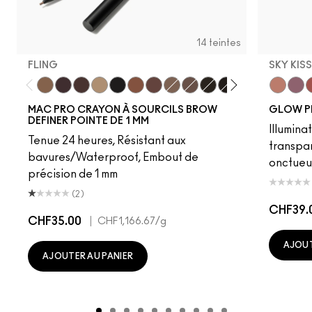
14 teintes
FLING
SKY KIS
Fling
Genuine Aubergine
Hickory
Omega
Onyx
Penny
Strut
Brunette
Lingering
Spiked
Stud
Stylized
Taupe
Sky Kiss
Thunde
Suns
C
MAC PRO CRAYON À SOURCILS BROW
GLOW P
DEFINER POINTE DE 1 MM
Illumina
Tenue 24 heures, Résistant aux
transpa
bavures/Waterproof, Embout de
onctueu
précision de 1 mm
(2)
CHF39.
CHF35.00
|
CHF1,166.67
/g
AJOUT
AJOUTER AU PANIER