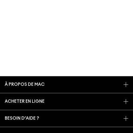
À PROPOS DE MAC
NOTRE HISTOIRE
ACHETER EN LIGNE
NOS MAQUILLEURS
MON COMPTE
MAC VIVA GLAM
BESOIN D’AIDE ?
S’ABONNER AUX E-MAILS
BEAUTÉ CONSCIENTE
SUIVRE MA COMMANDE
PROMOTIONS
RECRUTEMENT