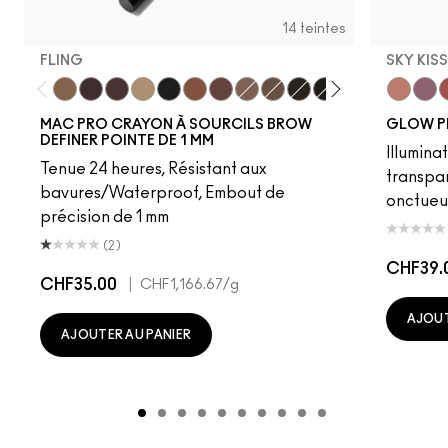
14 teintes
FLING
SKY KIS
Fling
Genuine Aubergine
Hickory
Omega
Onyx
Penny
Strut
Brunette
Lingering
Spiked
Stud
Stylized
Taupe
Sky Kiss
Thunde
Suns
C
MAC PRO CRAYON À SOURCILS BROW
GLOW P
DEFINER POINTE DE 1 MM
Illumina
Tenue 24 heures, Résistant aux
transpa
bavures/Waterproof, Embout de
onctueu
précision de 1 mm
(2)
CHF39.
CHF35.00
|
CHF1,166.67
/g
AJOUT
AJOUTER AU PANIER