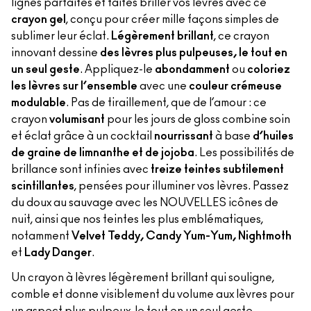
lignes parfaites et faites briller vos lèvres avec ce
crayon gel
, conçu pour créer mille façons simples de
sublimer leur éclat.
Légèrement brillant
, ce crayon
innovant dessine
des lèvres plus pulpeuses, le tout en
un seul geste
. Appliquez-le
abondamment
ou
coloriez
les lèvres sur l’ensemble
avec une
couleur crémeuse
modulable
. Pas de tiraillement, que de l’amour : ce
crayon
volumisant
pour les jours de gloss combine soin
et éclat grâce à un cocktail
nourrissant
à base
d’huiles
de graine de limnanthe et de jojoba
. Les possibilités de
brillance sont infinies avec
treize teintes subtilement
scintillantes
, pensées pour illuminer vos lèvres. Passez
du doux au sauvage avec les NOUVELLES icônes de
nuit, ainsi que nos teintes les plus emblématiques,
notamment
Velvet Teddy, Candy Yum-Yum, Nightmoth
et
Lady Danger
.
Un crayon à lèvres légèrement brillant qui souligne,
comble et donne visiblement du volume aux lèvres pour