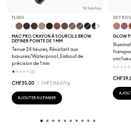
14 teintes
FLING
SKY KIS
Fling
Genuine Aubergine
Hickory
Omega
Onyx
Penny
Strut
Brunette
Lingering
Spiked
Stud
Stylized
Taupe
Sky Kiss
Thunde
Suns
C
MAC PRO CRAYON À SOURCILS BROW
GLOW P
DEFINER POINTE DE 1 MM
Illumina
Tenue 24 heures, Résistant aux
transpa
bavures/Waterproof, Embout de
onctueu
précision de 1 mm
(2)
CHF39.
CHF35.00
|
CHF1,166.67
/g
AJOUT
AJOUTER AU PANIER