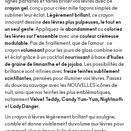
lignes parfaites et faites briller vos lèvres avec ce
crayon gel
, conçu pour créer mille façons simples de
sublimer leur éclat.
Légèrement brillant
, ce crayon
innovant dessine
des lèvres plus pulpeuses, le tout en
un seul geste
. Appliquez-le
abondamment
ou
coloriez
les lèvres sur l’ensemble
avec une
couleur crémeuse
modulable
. Pas de tiraillement, que de l’amour : ce
crayon
volumisant
pour les jours de gloss combine soin
et éclat grâce à un cocktail
nourrissant
à base
d’huiles
de graine de limnanthe et de jojoba
. Les possibilités de
brillance sont infinies avec
treize teintes subtilement
scintillantes
, pensées pour illuminer vos lèvres. Passez
du doux au sauvage avec les NOUVELLES icônes de
nuit, ainsi que nos teintes les plus emblématiques,
notamment
Velvet Teddy, Candy Yum-Yum, Nightmoth
et
Lady Danger
.
Un crayon à lèvres légèrement brillant qui souligne,
comble et donne visiblement du volume aux lèvres pour