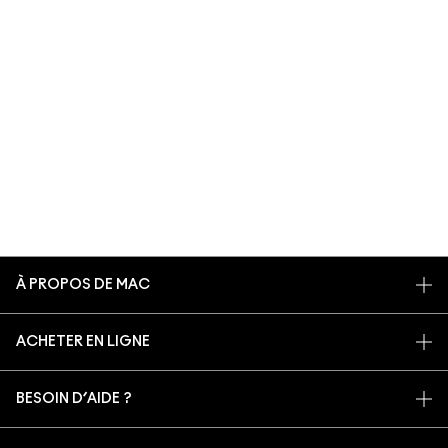
À PROPOS DE MAC
NOTRE HISTOIRE
ACHETER EN LIGNE
NOS MAQUILLEURS
MON COMPTE
MAC VIVA GLAM
BESOIN D’AIDE ?
S’ABONNER AUX E-MAILS
BEAUTÉ CONSCIENTE
SUIVRE MA COMMANDE
PROMOTIONS
RECRUTEMENT