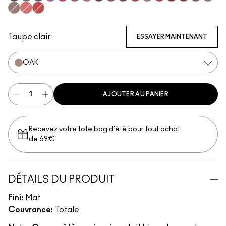
Nightmoth
Plum
Vino
Magenta
Talking Points
Sweet Talk
Soar
Brick-O-La
Beet
Burgundy
Cherry
Auburn
Ruby Woo
Chili Rimmed
Centre Of At
Mahogan
Chico
Stone
Flamingo
Redd
Taupe clair
ESSAYER MAINTENANT
OAK
AJOUTER AU PANIER
Recevez votre tote bag d’été pour tout achat
de 69€
DÉTAILS DU PRODUIT
Fini:
Mat
Couvrance:
Totale