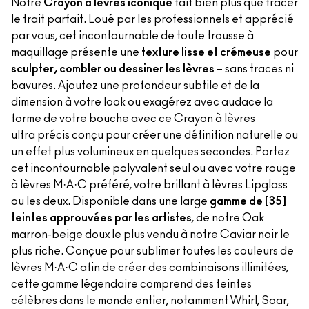
Notre
Crayon à lèvres iconique
fait bien plus que tracer
le trait parfait. Loué par les professionnels et apprécié
par vous, cet incontournable de toute trousse à
maquillage présente une
texture lisse et crémeuse
pour
sculpter, combler ou dessiner les lèvres
– sans traces ni
bavures. Ajoutez une profondeur subtile et de la
dimension à votre look ou exagérez avec audace la
forme de votre bouche avec ce Crayon à lèvres
ultra précis conçu pour créer une définition naturelle ou
un effet plus volumineux en quelques secondes. Portez
cet incontournable polyvalent seul ou avec votre rouge
à lèvres M·A·C préféré, votre brillant à lèvres Lipglass
ou les deux. Disponible dans une large
gamme de [35]
teintes approuvées par les artistes
, de notre Oak
marron-beige doux le plus vendu à notre Caviar noir le
plus riche. Conçue pour sublimer toutes les couleurs de
lèvres M·A·C afin de créer des combinaisons illimitées,
cette gamme légendaire comprend des teintes
célèbres dans le monde entier, notamment Whirl, Soar,