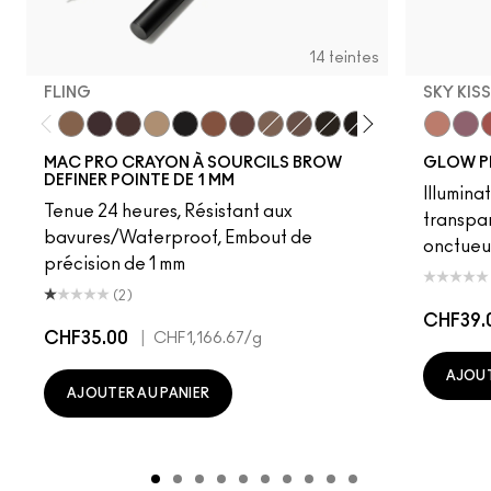
14 teintes
FLING
SKY KIS
Fling
Genuine Aubergine
Hickory
Omega
Onyx
Penny
Strut
Brunette
Lingering
Spiked
Stud
Stylized
Taupe
Sky Kiss
Thunde
Suns
C
MAC PRO CRAYON À SOURCILS BROW
GLOW P
DEFINER POINTE DE 1 MM
Illumina
Tenue 24 heures, Résistant aux
transpa
bavures/Waterproof, Embout de
onctueu
précision de 1 mm
(2)
CHF39.
CHF35.00
|
CHF1,166.67
/g
AJOUT
AJOUTER AU PANIER