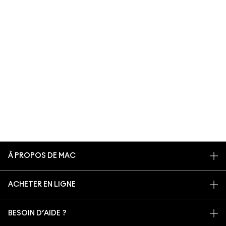
À PROPOS DE MAC
NOTRE HISTOIRE
ACHETER EN LIGNE
NOS MAQUILLEURS
MON COMPTE
MAC VIVA GLAM
BESOIN D’AIDE ?
S’ABONNER AUX E-MAILS
BEAUTÉ CONSCIENTE