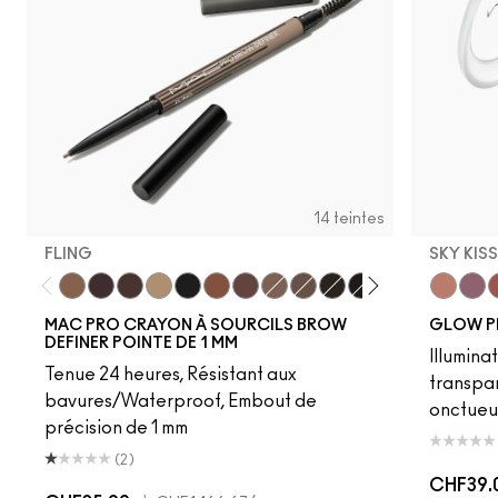
14 teintes
FLING
SKY KIS
Fling
Genuine Aubergine
Hickory
Omega
Onyx
Penny
Strut
Brunette
Lingering
Spiked
Stud
Stylized
Taupe
Sky Kiss
Thunde
Suns
C
MAC PRO CRAYON À SOURCILS BROW
GLOW P
DEFINER POINTE DE 1 MM
Illumina
Tenue 24 heures, Résistant aux
transpa
bavures/Waterproof, Embout de
onctueu
précision de 1 mm
(2)
CHF39.