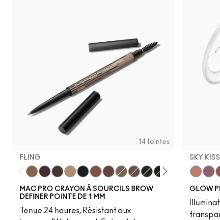
14 teintes
FLING
SKY KIS
Fling
Genuine Aubergine
Hickory
Omega
Onyx
Penny
Strut
Brunette
Lingering
Spiked
Stud
Stylized
Taupe
Sky Kiss
Thunde
Suns
C
MAC PRO CRAYON À SOURCILS BROW
GLOW P
DEFINER POINTE DE 1 MM
Illumina
Tenue 24 heures, Résistant aux
transpa