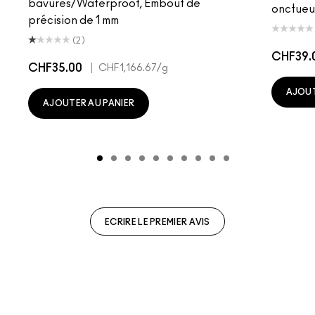
bavures/Waterproof, Embout de
onctueu
précision de 1 mm
(2)
CHF39.
CHF35.00
|
CHF1,166.67
/g
AJOUT
AJOUTER AU PANIER
ECRIRE LE PREMIER AVIS