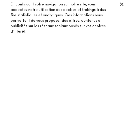
En continuant votre navigation sur notre site, vous
acceptez notre utilisation des cookies et trakings à des
fins statistiques et analytiques. Ces informations nous
permettent de vous proposer des offres, contenus et
publicités sur les réseaux sociaux basés sur vos centres
À PROPOS DE MAC
d'intérêt.
NOTRE HISTOIRE
ACHETER EN LIGNE
NOS MAQUILLEURS
ÉPUISÉ
MON COMPTE
MAC VIVA GLAM
BESOIN D’AIDE ?
S’ABONNER AUX E-MAILS
BEAUTÉ CONSCIENTE
SUIVRE MA COMMANDE
PROMOTIONS
RECRUTEMENT
VOTRE BOUTIQUE MAC
FAQ
CARTE CADEAU
ADHÉSION MAC PRO
TROUVER UNE BOUTIQUE
RETOURS ET ÉCHANGES
TON SOLDE
TESTS SUR LES ANIMAUX
TERMES ET CONDITIONS
PRENDRE UN RENDEZ-VOUS MAQUILLAGE
LIVRAISON
BACK TO M·A·C
POLITIQUE DE CONFIDENTIALITÉ
CONTACTER LE FABRICANT
CONDITIONS D’UTILISATION
CHAT EN DIRECT
CONTREFAÇON