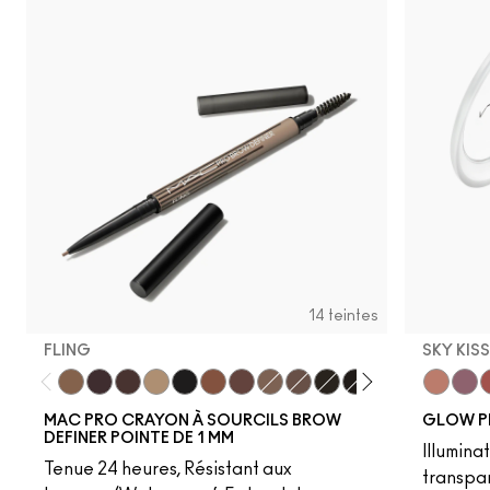
14 teintes
FLING
SKY KIS
Fling
Genuine Aubergine
Hickory
Omega
Onyx
Penny
Strut
Brunette
Lingering
Spiked
Stud
Stylized
Taupe
Sky Kiss
Thunde
Suns
C
MAC PRO CRAYON À SOURCILS BROW
GLOW P
DEFINER POINTE DE 1 MM
Illumina
Tenue 24 heures, Résistant aux
transpa