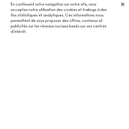
En continuant votre navigation sur notre site, vous
acceptez notre utilisation des cookies et trakings à des
fins statistiques et analytiques. Ces informations nous
permettent de vous proposer des offres, contenus et
publicités sur les réseaux sociaux basés sur vos centres
À PROPOS DE MAC
d'intérêt.
NOTRE HISTOIRE
ACHETER EN LIGNE
NOS MAQUILLEURS
ÉPUISÉ
MON COMPTE
MAC VIVA GLAM
BESOIN D’AIDE ?
S’ABONNER AUX E-MAILS
BEAUTÉ CONSCIENTE
SUIVRE MA COMMANDE
PROMOTIONS
RECRUTEMENT
VOTRE BOUTIQUE MAC
FAQ
CARTE CADEAU
ADHÉSION MAC PRO
TROUVER UNE BOUTIQUE
RETOURS ET ÉCHANGES
TON SOLDE
TESTS SUR LES ANIMAUX
TERMES ET CONDITIONS
PRENDRE UN RENDEZ-VOUS MAQUILLAGE
LIVRAISON
BACK TO M·A·C
POLITIQUE DE CONFIDENTIALITÉ
CONTACTER LE FABRICANT
CONDITIONS D’UTILISATION
CHAT EN DIRECT
CONTREFAÇON