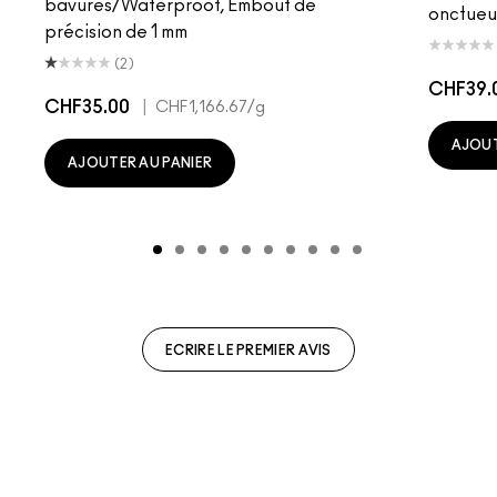
bavures/Waterproof, Embout de
onctueu
précision de 1 mm
(2)
CHF39.
CHF35.00
|
CHF1,166.67
/g
AJOUT
AJOUTER AU PANIER
ECRIRE LE PREMIER AVIS