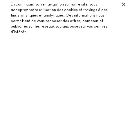
En continuant votre navigation sur notre site, vous
acceptez notre utilisation des cookies et trakings à des
fins statistiques et analytiques. Ces informations nous
permettent de vous proposer des offres, contenus et
publicités sur les réseaux sociaux basés sur vos centres
À PROPOS DE MAC
d'intérêt.
NOTRE HISTOIRE
ACHETER EN LIGNE
NOS MAQUILLEURS
ÉPUISÉ
MON COMPTE
MAC VIVA GLAM
BESOIN D’AIDE ?
S’ABONNER AUX E-MAILS
BEAUTÉ CONSCIENTE
SUIVRE MA COMMANDE
PROMOTIONS
RECRUTEMENT
VOTRE BOUTIQUE MAC
FAQ
CARTE CADEAU
ADHÉSION MAC PRO
TROUVER UNE BOUTIQUE
RETOURS ET ÉCHANGES
TON SOLDE
TESTS SUR LES ANIMAUX
TERMES ET CONDITIONS
PRENDRE UN RENDEZ-VOUS MAQUILLAGE
LIVRAISON
BACK TO M·A·C
POLITIQUE DE CONFIDENTIALITÉ
CONTACTER LE FABRICANT
CONDITIONS D’UTILISATION
CHAT EN DIRECT
CONTREFAÇON