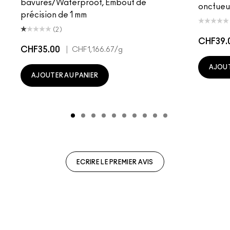
bavures/Waterproof, Embout de
onctueu
précision de 1 mm
(2)
CHF39.
CHF35.00
|
CHF1,166.67
/g
AJOUT
AJOUTER AU PANIER
ECRIRE LE PREMIER AVIS