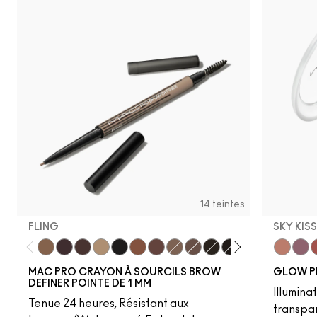
14 teintes
FLING
SKY KIS
Fling
Genuine Aubergine
Hickory
Omega
Onyx
Penny
Strut
Brunette
Lingering
Spiked
Stud
Stylized
Taupe
Sky Kiss
Thunde
Suns
C
MAC PRO CRAYON À SOURCILS BROW
GLOW P
DEFINER POINTE DE 1 MM
Illumina
Tenue 24 heures, Résistant aux
transpa