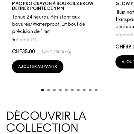
Fling
Genuine Aubergine
Hickory
Omega
Onyx
Penny
Strut
Brunette
Lingering
Spiked
Stud
Stylized
Taupe
Sky Kiss
Thunde
Suns
C
MAC PRO CRAYON À SOURCILS BROW
GLOW P
DEFINER POINTE DE 1 MM
Illumina
Tenue 24 heures, Résistant aux
transpa
bavures/Waterproof, Embout de
onctueu
précision de 1 mm
(2)
CHF39.
CHF35.00
|
CHF1,166.67
/g
AJOUT
AJOUTER AU PANIER
DÉCOUVRIR LA
COLLECTION