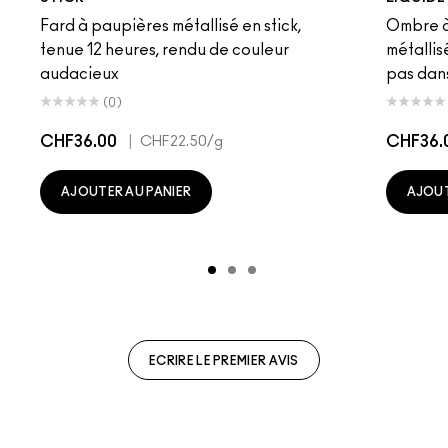
Fard à paupières métallisé en stick,
Ombre à 
tenue 12 heures, rendu de couleur
métallis
audacieux
pas dans
(0)
CHF36.00
|
CHF36.
CHF22.50
/g
AJOUTER AU PANIER
AJOUT
ECRIRE LE PREMIER AVIS