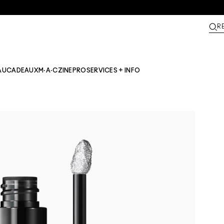
R
AU
CADEAUX
M·A·CZINE​
PRO
SERVICES + INFO