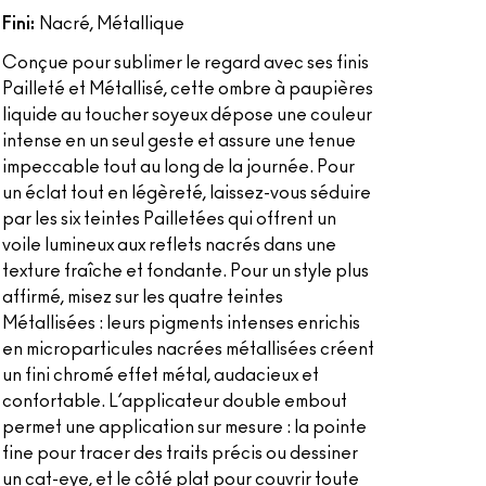
Fini:
Nacré, Métallique
Conçue pour sublimer le regard avec ses finis
Pailleté et Métallisé, cette ombre à paupières
liquide au toucher soyeux dépose une couleur
intense en un seul geste et assure une tenue
impeccable tout au long de la journée. Pour
un éclat tout en légèreté, laissez-vous séduire
par les six teintes Pailletées qui offrent un
voile lumineux aux reflets nacrés dans une
texture fraîche et fondante. Pour un style plus
affirmé, misez sur les quatre teintes
Métallisées : leurs pigments intenses enrichis
en microparticules nacrées métallisées créent
un fini chromé effet métal, audacieux et
confortable. L’applicateur double embout
permet une application sur mesure : la pointe
fine pour tracer des traits précis ou dessiner
un cat-eye, et le côté plat pour couvrir toute