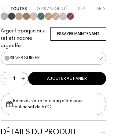
TOUTES
GRIS / ARGENTÉ
VERT
NOIR
DORÉ
Silver Surfer
Tourmaline Dream
Champagne Trail
Beaming Brighter
Not Scared To Sparkle
Telepathic Teal
Flash or Dash
Everything Is Sunshine
Crumbled Diamonds
Fuschia Future
Argent opaque aux
ESSAYER MAINTENANT
reflets nacrés
argentés
SILVER SURFER
AJOUTER AU PANIER
Recevez votre tote bag d’été pour
tout achat de 69€
DÉTAILS DU PRODUIT