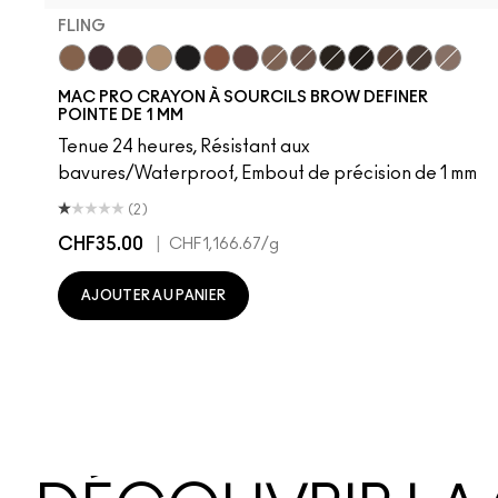
FLING
Fling
Genuine Aubergine
Hickory
Omega
Onyx
Penny
Strut
Brunette
Lingering
Spiked
Stud
Stylized
Taupe
Thunde
MAC PRO CRAYON À SOURCILS BROW DEFINER
POINTE DE 1 MM
Tenue 24 heures, Résistant aux
bavures/Waterproof, Embout de précision de 1 mm
(2)
CHF35.00
|
CHF1,166.67
/g
AJOUTER AU PANIER