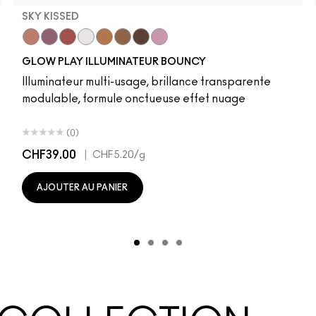
SKY KISSED
r
Sky Kissed
Sunset Drizzle
Cloud Candy
Wind Chill
Cloudburst
Sepia Skies
GlowZone
Stratus
GLOW PLAY ILLUMINATEUR BOUNCY
Illuminateur multi-usage, brillance transparente
modulable, formule onctueuse effet nuage
(0)
CHF39.00
|
CHF5.20
/g
AJOUTER AU PANIER