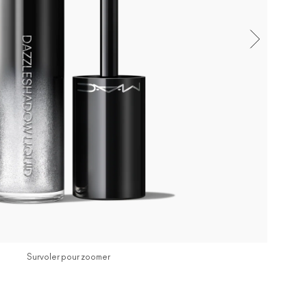
Survoler pour zoomer