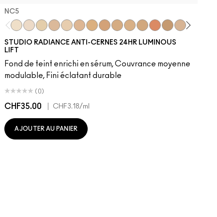
NC5​
NC5​
NW5​
NC11​
NW10​
NC11.5​
NC14.5​
NC15​
NW15​
NC17​
NC17.5​
NC20​
NW18​
NC25​
N18​
NW20​
NC27
N
STUDIO RADIANCE ANTI-CERNES 24HR LUMINOUS
LIFT
Fond de teint enrichi en sérum, Couvrance moyenne
modulable, Fini éclatant durable
(0)
CHF35.00
|
C
CHF3.18
/ml
AJOUTER AU PANIER