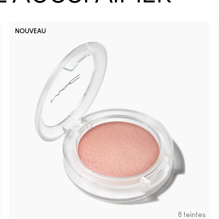
NOUVEAU
Thanks, I
Well, 
I 
8 teintes