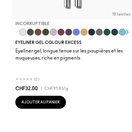
18 teintes
INCORRUPTIBLE
Incorruptible
Sick Tat Bro
Skip The Waitlist
Serial Monogamist
Commitment Issues
Nudge Nudge, Ink Ink
Graphic Content
Perpetual Shock!
Neutral Tan
NC5
Stay The Night
N10
Isn't It Iron-ic?
NW63
Pool Shark
N11
Hell-Bent
N18
Bluebe
N1
St
EYELINER GEL COLOUR EXCESS
Eyeliner gel, longue tenue sur les paupières et les
muqueuses, riche en pigments
(0)
CHF32.00
|
CHF91.43
/g
AJOUTER AU PANIER