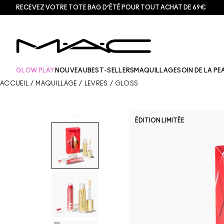
RECEVEZ VOTRE TOTE BAG D’ÉTÉ POUR TOUT ACHAT DE 69€
GLOW PLAY
NOUVEAU
BEST-SELLERS
MAQUILLAGE
SOIN DE LA PE
ACCUEIL
/
MAQUILLAGE
/
LÈVRES
/
GLOSS
ÉDITION LIMITÉE