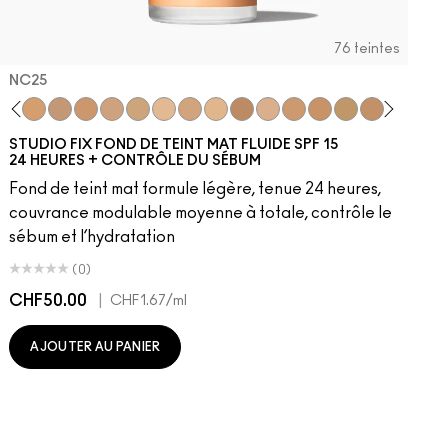
76 teintes
NC25
C40
NC25
NW20
NW22
NC27
NC30
N5
N6
C3.5
NW25
N6.5
NC35
NC37
NC38
NC40
NC41
NC4
C
STUDIO FIX FOND DE TEINT MAT FLUIDE SPF 15
24 HEURES + CONTRÔLE DU SÉBUM
Fond de teint mat formule légère, tenue 24 heures,
couvrance modulable moyenne à totale, contrôle le
sébum et l’hydratation
(0)
CHF50.00
|
C
CHF1.67
/ml
AJOUTER AU PANIER