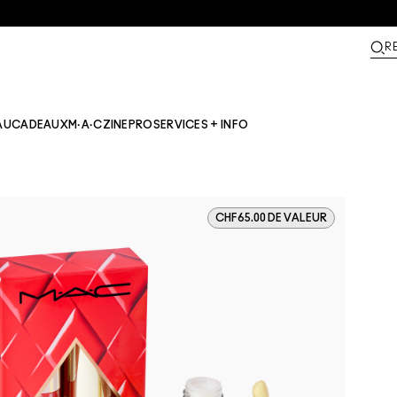
R
AU
CADEAUX
M·A·CZINE​
PRO
SERVICES + INFO
CHF65.00 DE VALEUR