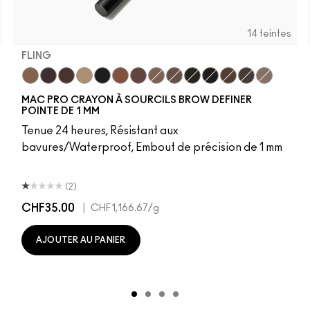
14 teintes
FLING
rry Milk
2
rawberry Milk
NC10
Minty Fresh
NW5
Fling
B-a-n-a-n-a-s
NW10
Genuine Aubergine
Glide Or Die
NC12
Hickory
N4
Omega
NC13
Onyx
NW13
Penny
N4.5
Strut
NC15
Brunette
N4.75
Lingering
NC16
Spiked
NC17
Stud
NC18
Stylized
NW15
Taupe
NC20
Thunder
NW18
C4
MAC PRO CRAYON À SOURCILS BROW DEFINER
POINTE DE 1 MM
Tenue 24 heures, Résistant aux
bavures/Waterproof, Embout de précision de 1 mm
(2)
CHF35.00
|
CHF1,166.67
/g
AJOUTER AU PANIER