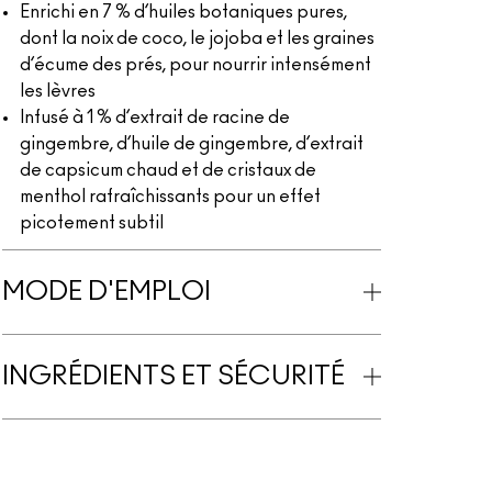
Enrichi en 7 % d’huiles botaniques pures,
dont la noix de coco, le jojoba et les graines
d’écume des prés, pour nourrir intensément
les lèvres
Infusé à 1 % d’extrait de racine de
gingembre, d’huile de gingembre, d’extrait
de capsicum chaud et de cristaux de
menthol rafraîchissants pour un effet
picotement subtil
MODE D'EMPLOI
INGRÉDIENTS ET SÉCURITÉ