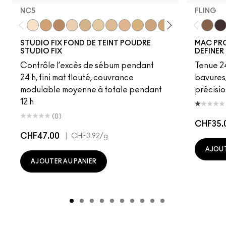
NC5
FLING
NC5
NC41.5
C6
NW12
C30
NC13
NC15
NC16
NC17
NC18​
NC20​
NC25​
NC27​
NC35​
Fling
NC3
Ge
STUDIO FIX FOND DE TEINT POUDRE
MAC PR
STUDIO FIX
DEFINER
Contrôle l’excès de sébum pendant
Tenue 24
24 h, fini mat flouté, couvrance
bavures
modulable moyenne à totale pendant
précisio
12 h
(0)
CHF35.
CHF47.00
|
CHF3.92
/g
AJOUT
AJOUTER AU PANIER