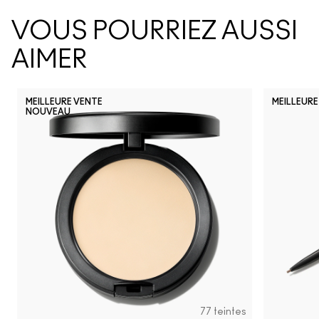
VOUS POURRIEZ AUSSI
AIMER
MEILLEURE VENTE
MEILLEURE
NOUVEAU
D
77 teintes