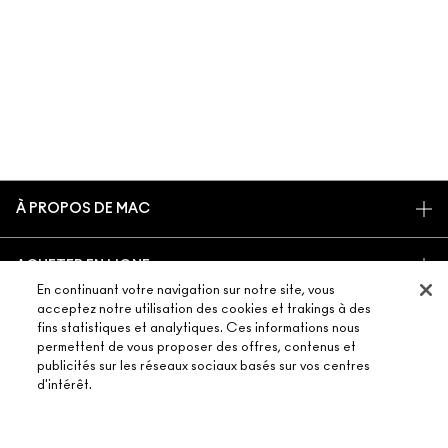
À PROPOS DE MAC
NOTRE HISTOIRE
ACHETER EN LIGNE
NOS MAQUILLEURS
En continuant votre navigation sur notre site, vous
MON COMPTE
MAC VIVA GLAM
acceptez notre utilisation des cookies et trakings à des
BESOIN D’AIDE ?
fins statistiques et analytiques. Ces informations nous
S’ABONNER AUX E-MAILS
BEAUTÉ CONSCIENTE
permettent de vous proposer des offres, contenus et
SUIVRE MA COMMANDE
PROMOTIONS
RECRUTEMENT
publicités sur les réseaux sociaux basés sur vos centres
VOTRE BOUTIQUE MAC
d'intérêt.
FAQ
CARTE CADEAU
ADHÉSION MAC PRO
TROUVER UNE BOUTIQUE
RETOURS ET ÉCHANGES
TON SOLDE
TESTS SUR LES ANIMAUX
TERMES ET CONDITIONS
PRENDRE UN RENDEZ-VOUS MAQUILLAGE