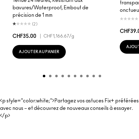
Tenue 24 heures, Résistant aux
transpa
bavures/Waterproof, Embout de
onctueu
précision de 1 mm
(2)
CHF39.
CHF35.00
|
CHF1,166.67
/g
AJOUT
AJOUTER AU PANIER
<p style="color:white;">Partagez vos astuces Fix+ préférées
avec nous – et découvrez de nouveaux conseils à essayer.
</p>