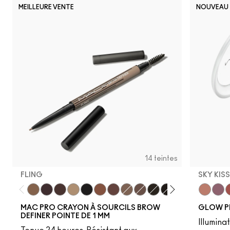
MEILLEURE VENTE
NOUVEAU
14 teintes
FLING
SKY KIS
Fling
Genuine Aubergine
Hickory
Omega
Onyx
Penny
Strut
Brunette
Lingering
Spiked
Stud
Stylized
Taupe
Sky Kiss
Thunde
Suns
C
MAC PRO CRAYON À SOURCILS BROW
GLOW P
DEFINER POINTE DE 1 MM
Illumina