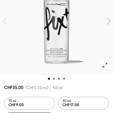
DÉCOUVRIR TOUS LES PRODUITS POUR LE TEINT
Mini M·A·C
DÉCOUVRIR TOUS LES PINCEAUX ET ACCESSOIRES
DÉCOUVRIR TOUS LES PRODUITS POUR LES YEUX
CHF35.00
CHF0.35
/ml
100 ml
13 ml
30 ml
CHF9.00
CHF17.00