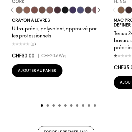
CORK
FLING
vish
Edge To Edge
Oak
Cork
Cool Spice
Beige-Turner
Greige
Chestnut
Root For Me!
Caviar
Grape Expectations
Cyber World
Nightmoth
Plum
Vino
Magenta
Talking 
Fling
Swee
Ge
CRAYON À LÈVRES
MAC PR
DEFINER
Ultra-précis, polyvalent, approuvé par
Tenue 24
les professionnels
bavures
(0)
précisio
CHF30.00
|
CHF20.69
/g
CHF35.
AJOUTER AU PANIER
AJOUT