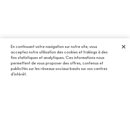
En continuant votre navigation sur notre site, vous
acceptez notre utilisation des cookies et trakings à des
fins statistiques et analytiques. Ces informations nous
permettent de vous proposer des offres, contenus et
À PROPOS DE MAC
publicités sur les réseaux sociaux basés sur vos centres
d'intérêt.
NOTRE HISTOIRE
ACHETER EN LIGNE
NOS MAQUILLEURS
MON COMPTE
MAC VIVA GLAM
ÉPUISÉ
BESOIN D’AIDE ?
S’ABONNER AUX E-MAILS
BEAUTÉ CONSCIENTE
SUIVRE MA COMMANDE
PROMOTIONS
RECRUTEMENT
VOTRE BOUTIQUE MAC
FAQ
CARTE CADEAU
ADHÉSION MAC PRO
TROUVER UNE BOUTIQUE
RETOURS ET ÉCHANGES
TON SOLDE
TESTS SUR LES ANIMAUX