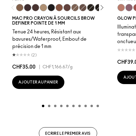
Fling
Genuine Aubergine
Hickory
Omega
Onyx
Penny
Strut
Brunette
Lingering
Spiked
Stud
Stylized
Taupe
Sky Kiss
Thunde
Suns
C
MAC PRO CRAYON À SOURCILS BROW
GLOW P
DEFINER POINTE DE 1 MM
Illumina
Tenue 24 heures, Résistant aux
transpa
bavures/Waterproof, Embout de
onctueu
précision de 1 mm
(2)
CHF39.
CHF35.00
|
CHF1,166.67
/g
AJOUT
AJOUTER AU PANIER
ECRIRE LE PREMIER AVIS