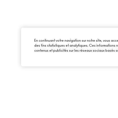
En continuant votre navigation sur notre site, vous acce
des fins statistiques et analytiques. Ces informations
contenus et publicités sur les réseaux sociaux basés su
À PROPOS DE MAC
ACHETER EN LIGNE
NOTRE HISTOIRE
MON COMPTE
NOS MAQUILLEURS
S’ABONNER AUX E-
MAC VIVA GLAM
PROMOTIONS
BEAUTÉ CONSCIENTE
CARTE CADEAU