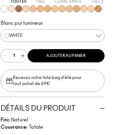
TOUTES
PÂLE
CLAIRE À MATE
TRÈS FONCÉE
CLA
White
W10
NW50
NC15
NW25
NW30
NW40
NC30
NC35
C40
NC45
NW20
NC20
NC55
Blanc pur lumineux
WHITE
AJOUTER AU PANIER
Recevez votre tote bag d’été pour
tout achat de 69€
DÉTAILS DU PRODUIT
Fini:
Naturel
Couvrance:
Totale