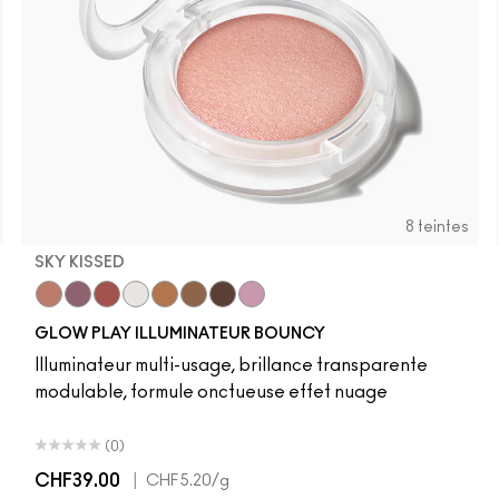
8 teintes
SKY KISSED
r
Sky Kissed
Sunset Drizzle
Cloud Candy
Wind Chill
Cloudburst
Sepia Skies
GlowZone
Stratus
GLOW PLAY ILLUMINATEUR BOUNCY
Illuminateur multi-usage, brillance transparente
modulable, formule onctueuse effet nuage
(0)
CHF39.00
|
CHF5.20
/g