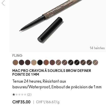
14 teintes
FLING
Fling
Genuine Aubergine
Hickory
Omega
Onyx
Penny
Strut
Brunette
Lingering
Spiked
Stud
Stylized
Taupe
Thunde
MAC PRO CRAYON À SOURCILS BROW DEFINER
POINTE DE 1 MM
Tenue 24 heures, Résistant aux
bavures/Waterproof, Embout de précision de 1 mm
(2)
CHF35.00
|
CHF1,166.67
/g