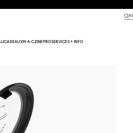
R
AU
CADEAUX
M·A·CZINE​
PRO
SERVICES + INFO