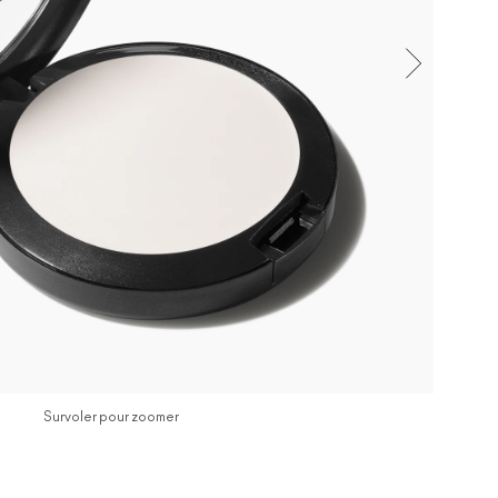
Survoler pour zoomer