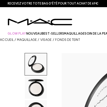
RECEVEZ VOTRE TOTE BAG D’ÉTÉ POUR TOUT ACHAT DE 69€
GLOW PLAY
NOUVEAU
BEST-SELLERS
MAQUILLAGE
SOIN DE LA PE
ACCUEIL
/
MAQUILLAGE
/
VISAGE
/
FONDS DE TEINT