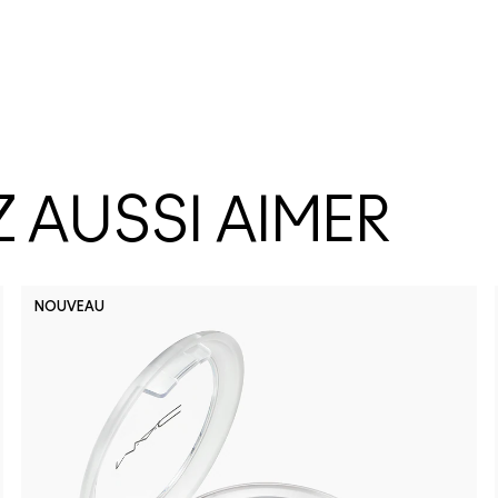
 AUSSI AIMER
NOUVEAU
Thanks, I
Well, 
I 