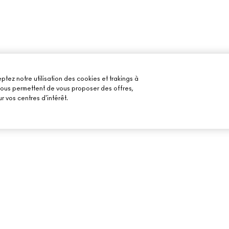
ptez notre utilisation des cookies et trakings à
 nous permettent de vous proposer des offres,
r vos centres d'intérêt.
BESOIN D’AIDE ?
VOTRE BOUTIQU
SUIVRE MA COMMANDE
TROUVER UNE B
MAILS
FAQ
PRENDRE UN RE
MAQUILLAGE
RETOURS ET ÉCHANGES
LIVRAISON