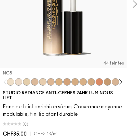
44 teintes
NC5​
NC5​
NW5​
NC11​
NW10​
NC11.5​
NC14.5​
NC15​
NW15​
NC17​
NC17.5​
NC20​
NW18​
NC25​
N18​
NW20​
NC27
N
STUDIO RADIANCE ANTI-CERNES 24HR LUMINOUS
LIFT
Fond de teint enrichi en sérum, Couvrance moyenne
modulable, Fini éclatant durable
(0)
CHF35.00
|
C
CHF3.18
/ml