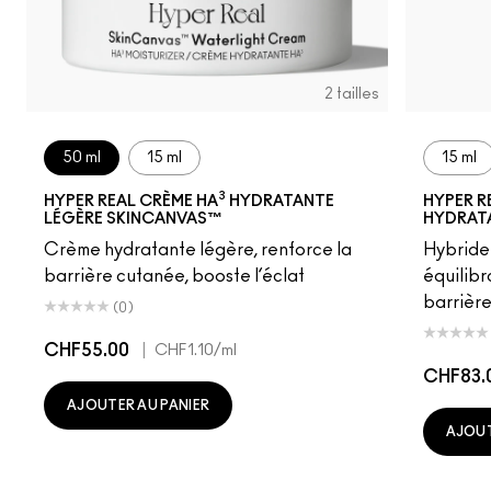
2 tailles
50 ml
15 ml
15 ml
3
HYPER REAL CRÈME HA
HYDRATANTE
HYPER R
LÉGÈRE SKINCANVAS™
HYDRAT
Crème hydratante légère, renforce la
Hybride
barrière cutanée, booste l’éclat
équilibr
barrière
(0)
CHF55.00
|
CHF1.10
/ml
CHF83.
AJOUTER AU PANIER
AJOUT