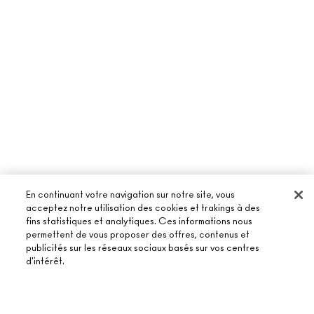
En continuant votre navigation sur notre site, vous
acceptez notre utilisation des cookies et trakings à des
fins statistiques et analytiques. Ces informations nous
permettent de vous proposer des offres, contenus et
À PROPOS DE MAC
publicités sur les réseaux sociaux basés sur vos centres
d'intérêt.
NOTRE HISTOIRE
ACHETER EN LIGNE
NOS MAQUILLEURS
MON COMPTE
MAC VIVA GLAM