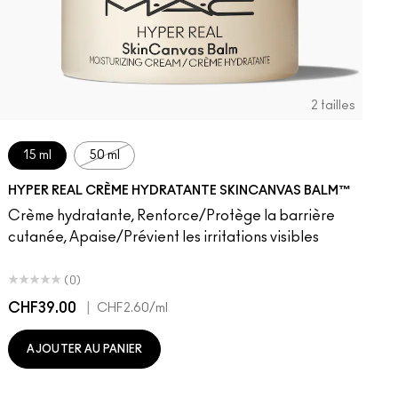
2 tailles
15 ml
50 ml
HYPER REAL CRÈME HYDRATANTE SKINCANVAS BALM™
Crème hydratante, Renforce/Protège la barrière
cutanée, Apaise/Prévient les irritations visibles
(0)
CHF39.00
|
C
CHF2.60
/ml
AJOUTER AU PANIER