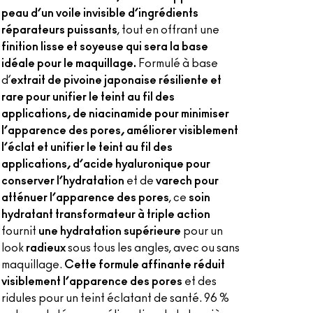
peau d’un voile invisible d’ingrédients
réparateurs puissants
, tout en offrant une
finition lisse et soyeuse qui sera la base
idéale pour le maquillage.
Formulé à base
d’
extrait de pivoine japonaise résiliente et
rare pour unifier le teint au fil des
applications, de niacinamide pour minimiser
l’apparence des pores, améliorer visiblement
l’éclat et unifier le teint au fil des
applications, d’acide hyaluronique pour
conserver l’hydratation
et de
varech pour
atténuer l’apparence des pores
, ce
soin
hydratant transformateur à triple action
fournit
une hydratation supérieure
pour un
look
radieux
sous tous les angles, avec ou sans
maquillage.
Cette formule affinante réduit
visiblement l’apparence des pores
et des
ridules pour un teint éclatant de santé. 96 %