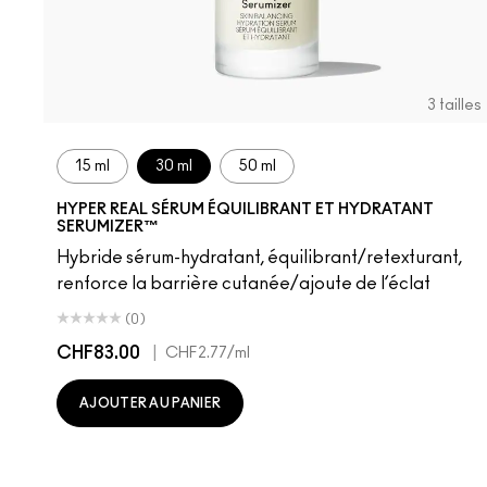
3 tailles
15 ml
30 ml
50 ml
HYPER REAL SÉRUM ÉQUILIBRANT ET HYDRATANT
SERUMIZER™
Hybride sérum-hydratant, équilibrant/retexturant,
renforce la barrière cutanée/ajoute de l’éclat
(0)
CHF83.00
|
CHF2.77
/ml
AJOUTER AU PANIER