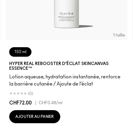
1 taille
150 ml
HYPER REAL REBOOSTER D’ÉCLAT SKINCANVAS
ESSENCE™
Lotion aqueuse, hydratation instantanée, renforce
la barrière cutanée / Ajoute de l’éclat
(0)
CHF72.00
|
CHF0.48
/ml
AJOUTER AU PANIER