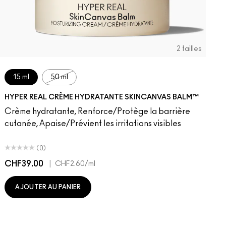
2 tailles
15 ml
50 ml
HYPER REAL CRÈME HYDRATANTE SKINCANVAS BALM™
Crème hydratante, Renforce/Protège la barrière
cutanée, Apaise/Prévient les irritations visibles
(0)
CHF39.00
|
C
CHF2.60
/ml
AJOUTER AU PANIER