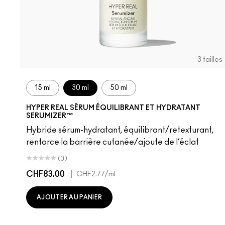
3 tailles
15 ml
30 ml
50 ml
HYPER REAL SÉRUM ÉQUILIBRANT ET HYDRATANT
SERUMIZER™
Hybride sérum-hydratant, équilibrant/retexturant,
renforce la barrière cutanée/ajoute de l’éclat
(0)
CHF83.00
|
CHF2.77
/ml
AJOUTER AU PANIER