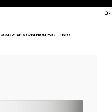
R
AU
CADEAUX
M·A·CZINE​
PRO
SERVICES + INFO