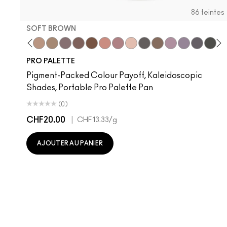
86 teintes
SOFT BROWN
st
al Wilderness
ete-A-Tint
Sandstone
Uninterrupted
Soft Brown
Cork
Satin Taupe
Brun
Swiss Chocolate
Royal Rendezvous
Haux
Cozy Grey
Print
Club
Shale
Scene
Greyston
Vex
Glitch
Shr
Nu
B
PRO PALETTE
Pigment-Packed Colour Payoff, Kaleidoscopic
Shades, Portable Pro Palette Pan
(0)
CHF20.00
|
CHF13.33
/g
AJOUTER AU PANIER