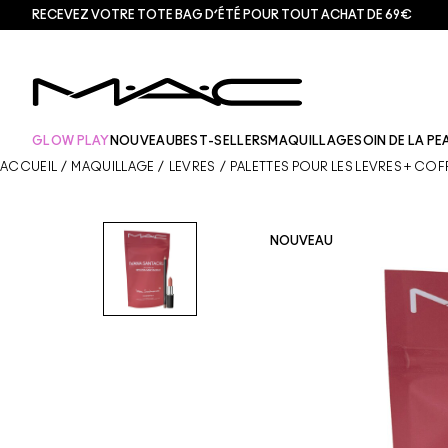
RECEVEZ VOTRE TOTE BAG D’ÉTÉ POUR TOUT ACHAT DE 69€
GLOW PLAY
NOUVEAU
BEST-SELLERS
MAQUILLAGE
SOIN DE LA PE
ACCUEIL
/
MAQUILLAGE
/
LÈVRES
/
PALETTES POUR LES LÈVRES + COF
NOUVEAU