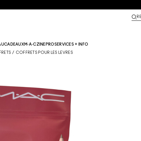
R
AU
CADEAUX
M·A·CZINE​
PRO
SERVICES + INFO
FRETS
/
COFFRETS POUR LES LÈVRES