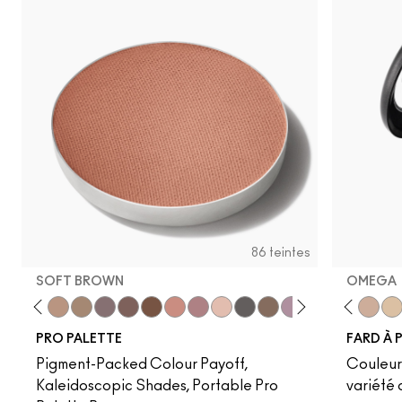
86 teintes
SOFT BROWN
OMEGA
t
l Wilderness
e-A-Tint
Sandstone
Uninterrupted
Soft Brown
Cork
Satin Taupe
Brun
Swiss Chocolate
Royal Rendezvous
Haux
Cozy Grey
Print
Club
Vex
Shale
Shroom
Scene
Blanc Type
Greystone
Nylon
Glitch I
Omeg
Nud
Ri
PRO PALETTE
FARD À 
Pigment-Packed Colour Payoff,
Couleur
Kaleidoscopic Shades, Portable Pro
variété 