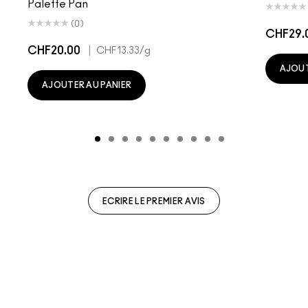
Palette Pan
(0)
CHF29.
CHF20.00
|
CHF13.33
/g
AJOUT
AJOUTER AU PANIER
ECRIRE LE PREMIER AVIS