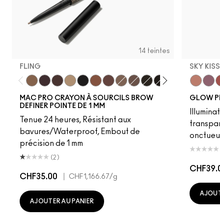
14 teintes
FLING
SKY KIS
Fling
Genuine Aubergine
Hickory
Omega
Onyx
Penny
Strut
Brunette
Lingering
Spiked
Stud
Stylized
Taupe
Sky Kiss
Thunde
Suns
C
MAC PRO CRAYON À SOURCILS BROW
GLOW P
DEFINER POINTE DE 1 MM
Illumina
Tenue 24 heures, Résistant aux
transpa
bavures/Waterproof, Embout de
onctueu
précision de 1 mm
(2)
CHF39.
CHF35.00
|
CHF1,166.67
/g
AJOUT
AJOUTER AU PANIER