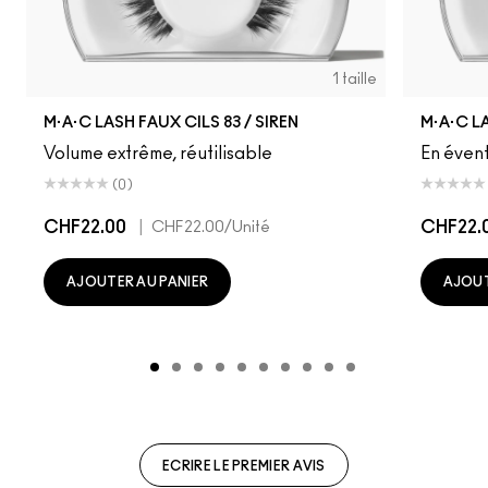
1 taille
M·A·C LASH FAUX CILS 83 / SIREN
M·A·C L
Volume extrême, réutilisable
En évent
(0)
CHF22.00
|
CHF22.
CHF22.00
/Unité
AJOUTER AU PANIER
AJOUT
ECRIRE LE PREMIER AVIS