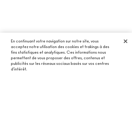
En continuant votre navigation sur notre site, vous
acceptez notre utilisation des cookies et trakings à des
fins statistiques et analytiques. Ces informations nous
permettent de vous proposer des offres, contenus et
À PROPOS DE MAC
publicités sur les réseaux sociaux basés sur vos centres
d'intérêt.
NOTRE HISTOIRE
ACHETER EN LIGNE
NOS MAQUILLEURS
MON COMPTE
MAC VIVA GLAM
AJOUTER AU PANIER
BESOIN D’AIDE ?
S’ABONNER AUX E-MAILS
BEAUTÉ CONSCIENTE
SUIVRE MA COMMANDE
PROMOTIONS
RECRUTEMENT
VOTRE BOUTIQUE MAC
FAQ
CARTE CADEAU
ADHÉSION MAC PRO
TROUVER UNE BOUTIQUE
RETOURS ET ÉCHANGES
TON SOLDE
TESTS SUR LES ANIMAUX
TERMES ET CONDITIONS
PRENDRE UN RENDEZ-VOUS MAQUILLAGE