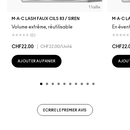
1 taille
M·A·C LASH FAUX CILS 83 / SIREN
M·A·C L
Volume extrême, réutilisable
En évent
(0)
CHF22.00
|
CHF22.
CHF22.00
/Unité
AJOUTER AU PANIER
AJOUT
ECRIRE LE PREMIER AVIS