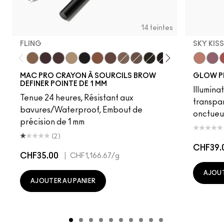
14 teintes
FLING
SKY KIS
Fling
Genuine Aubergine
Hickory
Omega
Onyx
Penny
Strut
Brunette
Lingering
Spiked
Stud
Stylized
Taupe
Sky Kiss
Thunde
Suns
C
MAC PRO CRAYON À SOURCILS BROW
GLOW P
DEFINER POINTE DE 1 MM
Illumina
Tenue 24 heures, Résistant aux
transpa
bavures/Waterproof, Embout de
onctueu
précision de 1 mm
(2)
CHF39.
CHF35.00
|
CHF1,166.67
/g
AJOUT
AJOUTER AU PANIER