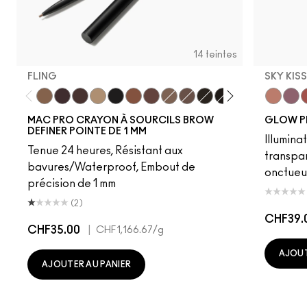
14 teintes
FLING
SKY KIS
Fling
Genuine Aubergine
Hickory
Omega
Onyx
Penny
Strut
Brunette
Lingering
Spiked
Stud
Stylized
Taupe
Sky Kiss
Thunde
Suns
C
MAC PRO CRAYON À SOURCILS BROW
GLOW P
DEFINER POINTE DE 1 MM
Illumina
Tenue 24 heures, Résistant aux
transpa
bavures/Waterproof, Embout de
onctueu
précision de 1 mm
(2)
CHF39.
CHF35.00
|
CHF1,166.67
/g
AJOUT
AJOUTER AU PANIER