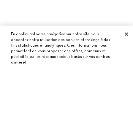
En continuant votre navigation sur notre site, vous
acceptez notre utilisation des cookies et trakings à des
fins statistiques et analytiques. Ces informations nous
permettent de vous proposer des offres, contenus et
À PROPOS DE MAC
publicités sur les réseaux sociaux basés sur vos centres
d'intérêt.
NOTRE HISTOIRE
ACHETER EN LIGNE
NOS MAQUILLEURS
MON COMPTE
MAC VIVA GLAM
ÉPUISÉ
BESOIN D’AIDE ?
S’ABONNER AUX E-MAILS
BEAUTÉ CONSCIENTE
SUIVRE MA COMMANDE
PROMOTIONS
RECRUTEMENT
VOTRE BOUTIQUE MAC
FAQ
CARTE CADEAU
ADHÉSION MAC PRO
TROUVER UNE BOUTIQUE
RETOURS ET ÉCHANGES
TON SOLDE
TESTS SUR LES ANIMAUX
TERMES ET CONDITIONS
PRENDRE UN RENDEZ-VOUS MAQUILLAGE
LIVRAISON
BACK TO M·A·C