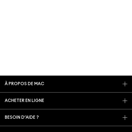
À PROPOS DE MAC
NOTRE HISTOIRE
ACHETER EN LIGNE
NOS MAQUILLEURS
MON COMPTE
MAC VIVA GLAM
BESOIN D’AIDE ?
S’ABONNER AUX E-MAILS
BEAUTÉ CONSCIENTE
SUIVRE MA COMMANDE
PROMOTIONS
RECRUTEMENT