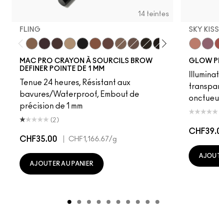
14 teintes
FLING
SKY KIS
Fling
Genuine Aubergine
Hickory
Omega
Onyx
Penny
Strut
Brunette
Lingering
Spiked
Stud
Stylized
Taupe
Sky Kiss
Thunde
Suns
C
MAC PRO CRAYON À SOURCILS BROW
GLOW P
DEFINER POINTE DE 1 MM
Illumina
Tenue 24 heures, Résistant aux
transpa
bavures/Waterproof, Embout de
onctueu
précision de 1 mm
(2)
CHF39.
CHF35.00
|
CHF1,166.67
/g
AJOUT
AJOUTER AU PANIER