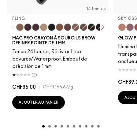
14 teintes
FLING
SKY KIS
Fling
Genuine Aubergine
Hickory
Omega
Onyx
Penny
Strut
Brunette
Lingering
Spiked
Stud
Stylized
Taupe
Sky Kiss
Thunde
Suns
C
MAC PRO CRAYON À SOURCILS BROW
GLOW P
DEFINER POINTE DE 1 MM
Illumina
Tenue 24 heures, Résistant aux
transpa
bavures/Waterproof, Embout de
onctueu
précision de 1 mm
(2)
CHF39.
CHF35.00
|
CHF1,166.67
/g
AJOUT
AJOUTER AU PANIER