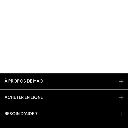
À PROPOS DE MAC
NOTRE HISTOIRE
ACHETER EN LIGNE
NOS MAQUILLEURS
MON COMPTE
MAC VIVA GLAM
BESOIN D’AIDE ?
S’ABONNER AUX E-MAILS
BEAUTÉ CONSCIENTE
SUIVRE MA COMMANDE
PROMOTIONS
RECRUTEMENT