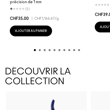
précision de 1 mm
(2)
CHF39.
CHF35.00
|
CHF1,166.67
/g
AJOUT
AJOUTER AU PANIER
DÉCOUVRIR LA
COLLECTION