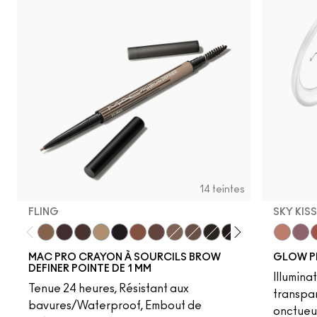
14 teintes
FLING
SKY KIS
Fling
Genuine Aubergine
Hickory
Omega
Onyx
Penny
Strut
Brunette
Lingering
Spiked
Stud
Stylized
Taupe
Sky Kiss
Thunde
Suns
C
MAC PRO CRAYON À SOURCILS BROW
GLOW P
DEFINER POINTE DE 1 MM
Illumina
Tenue 24 heures, Résistant aux
transpa
bavures/Waterproof, Embout de
onctueu