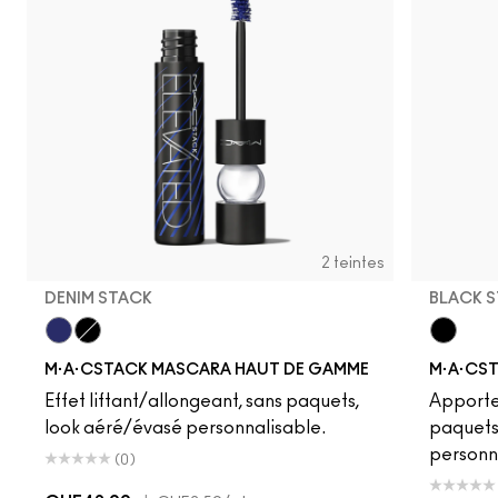
2 teintes
DENIM STACK
BLACK 
Denim Stack
Black Stack
Black S
M·A·CSTACK MASCARA HAUT DE GAMME
M·A·CS
Effet liftant/allongeant, sans paquets,
Apporte 
look aéré/évasé personnalisable.
paquets,
personn
(0)