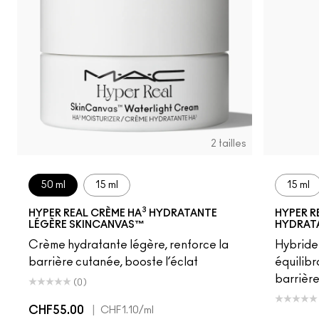
2 tailles
50 ml
15 ml
15 ml
3
HYPER REAL CRÈME HA
HYDRATANTE
HYPER R
LÉGÈRE SKINCANVAS™
HYDRAT
Crème hydratante légère, renforce la
Hybride
barrière cutanée, booste l’éclat
équilibr
barrière
(0)
CHF55.00
|
CHF1.10
/ml