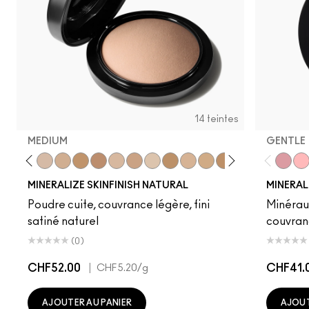
14 teintes
MEDIUM
GENTLE
Light
Medium
Medium Dark
Dark
Dark Deep
Medium Plus
Medium Deep
Light Plus
Give Me Sun!
Medium Golden
Medium Tan
Dark Tan
Deepest
Dark Gold
Gentl
Dai
MINERALIZE SKINFINISH NATURAL
MINERAL
Poudre cuite, couvrance légère, fini
Minéraux
satiné naturel
couvran
(0)
CHF52.00
|
CHF41.
CHF5.20
/g
AJOUTER AU PANIER
AJOUT