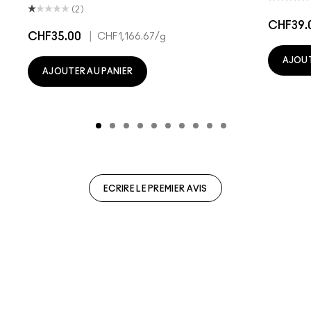
(2)
CHF39.
CHF35.00
|
CHF1,166.67
/g
AJOUT
AJOUTER AU PANIER
ECRIRE LE PREMIER AVIS