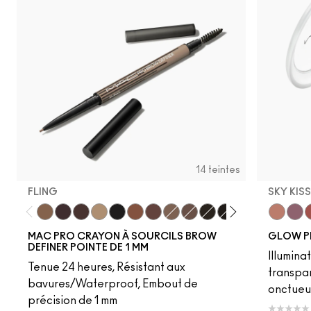
14 teintes
FLING
SKY KIS
Fling
Genuine Aubergine
Hickory
Omega
Onyx
Penny
Strut
Brunette
Lingering
Spiked
Stud
Stylized
Taupe
Sky Kiss
Thunde
Suns
C
MAC PRO CRAYON À SOURCILS BROW
GLOW P
DEFINER POINTE DE 1 MM
Illumina
Tenue 24 heures, Résistant aux
transpa
bavures/Waterproof, Embout de
onctueu
précision de 1 mm