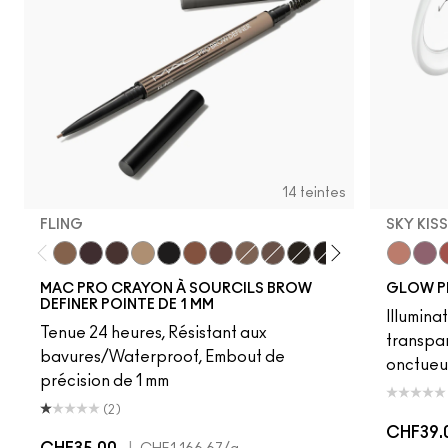
14 teintes
FLING
SKY KIS
Fling
Genuine Aubergine
Hickory
Omega
Onyx
Penny
Strut
Brunette
Lingering
Spiked
Stud
Stylized
Taupe
Sky Kiss
Thunde
Suns
C
MAC PRO CRAYON À SOURCILS BROW
GLOW P
DEFINER POINTE DE 1 MM
Illumina
Tenue 24 heures, Résistant aux
transpa
bavures/Waterproof, Embout de
onctueu
précision de 1 mm
(2)
CHF39.