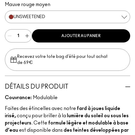
Mauve rouge moyen
UNSWEETENED
AJOUTER AU PANIER
Recevez votre tote bag d’été pour tout achat
de 69€
DÉTAILS DU PRODUIT
Couvrance:
Modulable
Faites des étincelles avec notre
fard à joues liquide
irisé,
conçu pour briller à la
lumière du soleil ou sous les
projecteurs
. Cette
formule légère et modulable à base
d’eau
est disponible dans
des teintes développées par