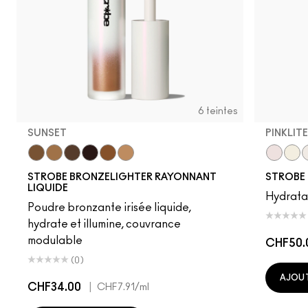
6 teintes
SUNSET
PINKLITE
Sunset
Flashlite
Daylite
Sunbeam
Warmlite
Sunlite
Pinklite
Gold
B
STROBE BRONZELIGHTER RAYONNANT
STROBE
LIQUIDE
Hydratan
Poudre bronzante irisée liquide,
hydrate et illumine, couvrance
modulable
CHF50.
(0)
AJOUT
CHF34.00
|
CHF7.91
/ml