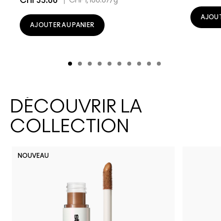
CHF35.00
|
CHF1,166.67
/g
AJOUT
AJOUTER AU PANIER
DÉCOUVRIR LA
COLLECTION
NOUVEAU