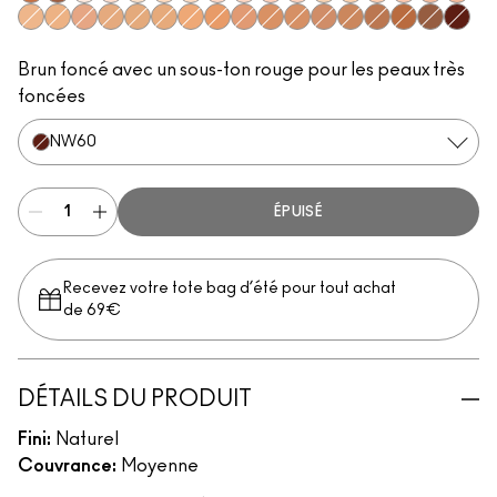
NC55
NW55
NW10
NW15
NC10
NC30
NC15
NW20
NW22
NW28
NW24
NC20
NC25
NW25
NW30
NW32
NW34
NC35
NC43
NW35
NC38
NC40
NC42
NC44
NC45
NW45
NW40
NC48
NW42
NC50
NW51
NW50
NW53
NW60
Brun foncé avec un sous-ton rouge pour les peaux très
foncées
NW60
ÉPUISÉ
Recevez votre tote bag d’été pour tout achat
de 69€
DÉTAILS DU PRODUIT
Fini:
Naturel
Couvrance:
Moyenne