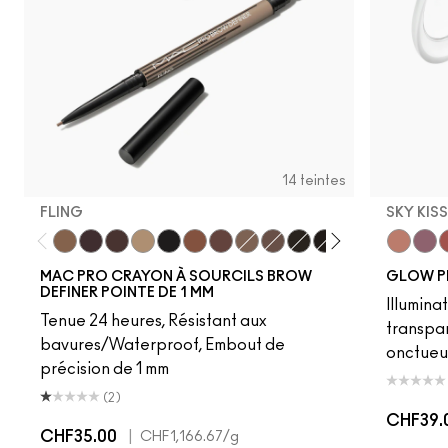
14 teintes
FLING
SKY KIS
Fling
Genuine Aubergine
Hickory
Omega
Onyx
Penny
Strut
Brunette
Lingering
Spiked
Stud
Stylized
Taupe
Sky Kiss
Thunde
Suns
C
MAC PRO CRAYON À SOURCILS BROW
GLOW P
DEFINER POINTE DE 1 MM
Illumina
Tenue 24 heures, Résistant aux
transpa
bavures/Waterproof, Embout de
onctueu
précision de 1 mm
(2)
CHF39.
CHF35.00
|
CHF1,166.67
/g