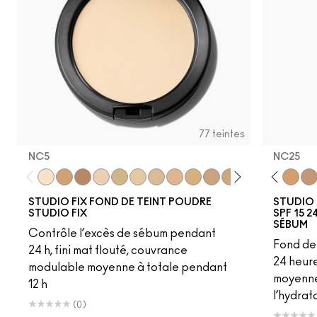
77 teintes
NC5
NC25
W10
NC12
N4
NC5
NC13
NC41.5
NW13
C6
N4.5
NW12
NC15
C30
N4.75
NC13
NC16
NC15
NC17
NC16
NC18
NC17
NW15
NC18​
NC20
NC20​
NW18
NC25​
C4
NC27​
C40
NC35​
NC25
NC3
NW
STUDIO FIX FOND DE TEINT POUDRE
STUDIO 
STUDIO FIX
SPF 15 
SÉBUM
Contrôle l’excès de sébum pendant
Fond de 
24 h, fini mat flouté, couvrance
24 heur
modulable moyenne à totale pendant
moyenne 
12 h
l’hydrat
(0)