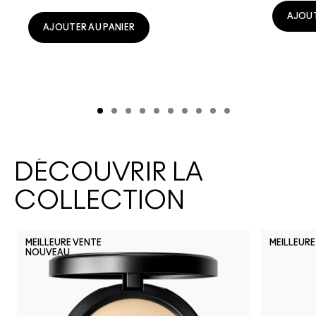
AJOUT
AJOUTER AU PANIER
DÉCOUVRIR LA
COLLECTION
MEILLEURE VENTE
MEILLEURE
NOUVEAU
NC30
NC15
NC55
NW55
NC44
NW13
NC60
NC47
N12
NC6
N