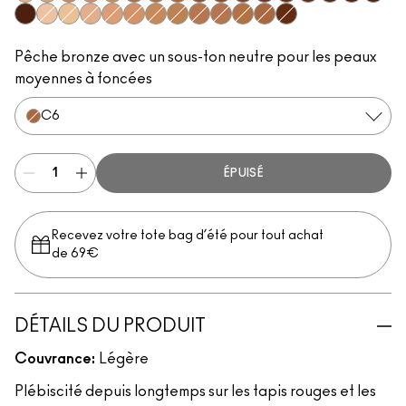
N0
C1
W3
W2
C2
W4
C4
C7
W5
N6
C8
W6
N8
W7
N7
W8
W9
N9
W0
C0
W1
N1
N2
N3
C3
N5
N4
C5
C6
C9
Pêche bronze avec un sous-ton neutre pour les peaux
moyennes à foncées
C6
ÉPUISÉ
Recevez votre tote bag d’été pour tout achat
de 69€
DÉTAILS DU PRODUIT
Couvrance:
Légère
Plébiscité depuis longtemps sur les tapis rouges et les