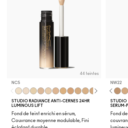
44 teintes
NC5​
NW22
C12
NC14.5
N12
NC5​
N18
NW5​
NW13
NC11​
NC15
NW10​
NC16
NC11.5​
NC17
NC14.5​
NC17.5
NC15​
NC18
NW15​
NW15
NC17​
NW18
NC17.5​
NC20
NC20​
NW20
NW18​
NC25
NC25​
C3.5
N18​
NW22
NW2
NW
STUDIO RADIANCE ANTI-CERNES 24HR
STUDIO 
LUMINOUS LIFT
SERUM-
Fond de teint enrichi en sérum,
Fond de 
Couvrance moyenne modulable, Fini
couvran
éclatant durable
lumineu