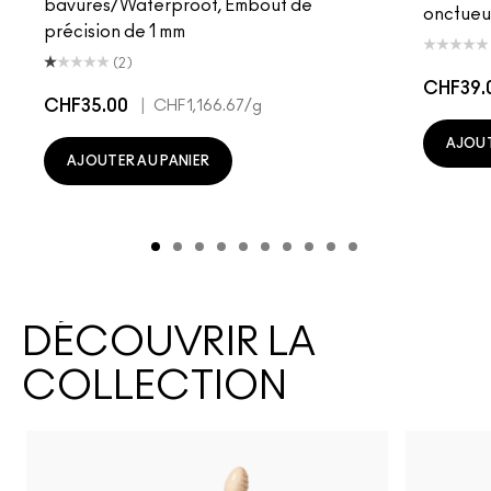
bavures/Waterproof, Embout de
onctueu
précision de 1 mm
(2)
CHF39.
CHF35.00
|
CHF1,166.67
/g
AJOUT
AJOUTER AU PANIER
DÉCOUVRIR LA
COLLECTION