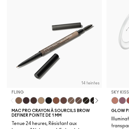
14 teintes
FLING
SKY KIS
Fling
Genuine Aubergine
Hickory
Omega
Onyx
Penny
Strut
Brunette
Lingering
Spiked
Stud
Stylized
Taupe
Sky Kiss
Thunde
Suns
C
MAC PRO CRAYON À SOURCILS BROW
GLOW P
DEFINER POINTE DE 1 MM
Illumina
Tenue 24 heures, Résistant aux
transpa