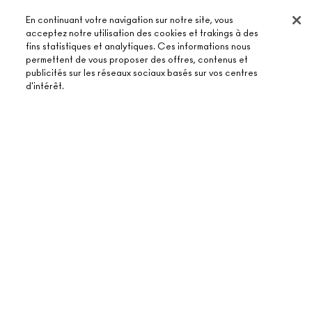
En continuant votre navigation sur notre site, vous
acceptez notre utilisation des cookies et trakings à des
fins statistiques et analytiques. Ces informations nous
permettent de vous proposer des offres, contenus et
publicités sur les réseaux sociaux basés sur vos centres
À PROPOS DE MAC
d'intérêt.
NOTRE HISTOIRE
ACHETER EN LIGNE
NOS MAQUILLEURS
AJOUTER AU PANIER
MON COMPTE
MAC VIVA GLAM
BESOIN D’AIDE ?
S’ABONNER AUX E-MAILS
BEAUTÉ CONSCIENTE
SUIVRE MA COMMANDE
PROMOTIONS
RECRUTEMENT
VOTRE BOUTIQUE MAC
FAQ
CARTE CADEAU
ADHÉSION MAC PRO
TROUVER UNE BOUTIQUE
RETOURS ET ÉCHANGES
TON SOLDE
TESTS SUR LES ANIMAUX
TERMES ET CONDITIONS
PRENDRE UN RENDEZ-VOUS MAQUILLAGE
LIVRAISON
BACK TO M·A·C
POLITIQUE DE CONFIDENTIALITÉ
CONTACTER LE FABRICANT
CONDITIONS D’UTILISATION
CHAT EN DIRECT
CONTREFAÇON