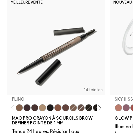
MEILLEURE VENTE
NOUVEAU
14 teintes
FLING
SKY KIS
Fling
Genuine Aubergine
Hickory
Omega
Onyx
Penny
Strut
Brunette
Lingering
Spiked
Stud
Stylized
Taupe
Sky Kiss
Thunde
Suns
C
MAC PRO CRAYON À SOURCILS BROW
GLOW P
DEFINER POINTE DE 1 MM
Illumina
Tenue 24 heures, Résistant aux