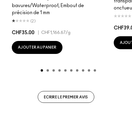
transpa
bavures/Waterproof, Embout de
onctueu
précision de 1 mm
(2)
CHF39.
CHF35.00
|
CHF1,166.67
/g
AJOUT
AJOUTER AU PANIER
ECRIRE LE PREMIER AVIS