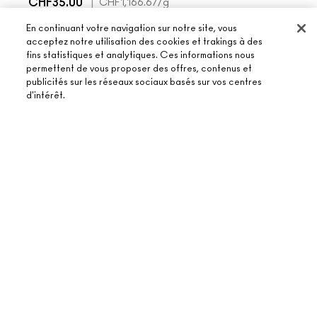
CHF35.00
|
CHF1,166.67
/g
AJOUT
En continuant votre navigation sur notre site, vous
AJOUTER AU PANIER
acceptez notre utilisation des cookies et trakings à des
fins statistiques et analytiques. Ces informations nous
permettent de vous proposer des offres, contenus et
publicités sur les réseaux sociaux basés sur vos centres
d'intérêt.
DÉCOUVRIR LA
AJOUTER AU PANIER
COLLECTION