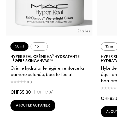
2 tailles
50 ml
15 ml
15 ml
3
HYPER REAL CRÈME HA
HYDRATANTE
HYPER R
LÉGÈRE SKINCANVAS™
HYDRAT
Crème hydratante légère, renforce la
Hybride
barrière cutanée, booste l’éclat
équilibr
barrière
(0)
CHF55.00
|
CHF1.10
/ml
CHF83.
AJOUTER AU PANIER
AJOUT