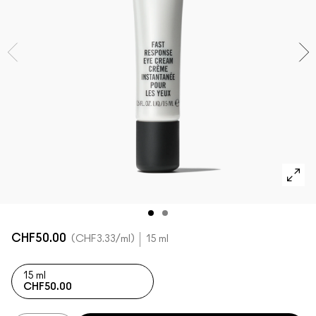
DÉCOUVRIR TOUS LES PRODUITS POUR LE TEINT
Mini M·A·C
DÉCOUVRIR TOUS LES PINCEAUX ET ACCESSOIRES
DÉCOUVRIR TOUS LES PRODUITS POUR LES YEUX
CHF50.00
CHF3.33
/ml
15 ml
15 ml
CHF50.00