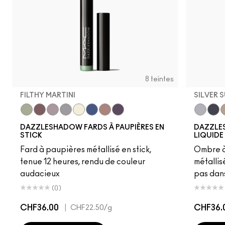
8 teintes
FILTHY MARTINI
SILVER 
Filthy Martini
Taupe It Off
Haku Haze
Demure Diamonds
Gold Stud
Bedazzled Denim
Subliminal Spark
Black Ice
Silver S
Tour
C
DAZZLESHADOW FARDS À PAUPIÈRES EN
DAZZLE
STICK
LIQUIDE
Fard à paupières métallisé en stick,
Ombre à 
tenue 12 heures, rendu de couleur
métallis
audacieux
pas dans
(0)
CHF36.00
|
CHF36.
CHF22.50
/g