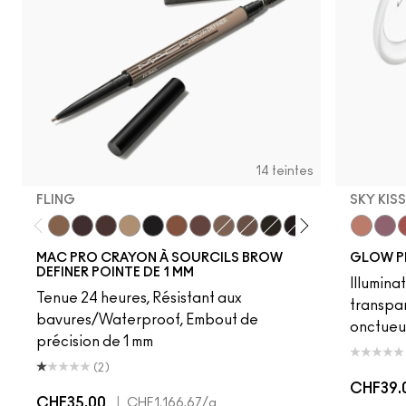
14 teintes
FLING
SKY KIS
Fling
Genuine Aubergine
Hickory
Omega
Onyx
Penny
Strut
Brunette
Lingering
Spiked
Stud
Stylized
Taupe
Sky Kiss
Thunde
Suns
C
MAC PRO CRAYON À SOURCILS BROW
GLOW P
DEFINER POINTE DE 1 MM
Illumina
Tenue 24 heures, Résistant aux
transpa
bavures/Waterproof, Embout de
onctueu
précision de 1 mm
(2)
CHF39.
CHF35.00
|
CHF1,166.67
/g