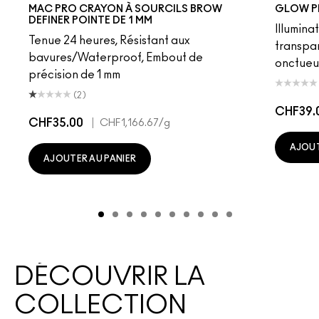
Fling
Genuine Aubergine
Hickory
Omega
Onyx
Penny
Strut
Brunette
Lingering
Spiked
Stud
Stylized
Taupe
Sky Kiss
Thunde
Suns
C
MAC PRO CRAYON À SOURCILS BROW
GLOW P
DEFINER POINTE DE 1 MM
Illumina
Tenue 24 heures, Résistant aux
transpa
bavures/Waterproof, Embout de
onctueu
précision de 1 mm
(2)
CHF39.
CHF35.00
|
CHF1,166.67
/g
AJOUT
AJOUTER AU PANIER
DÉCOUVRIR LA
COLLECTION