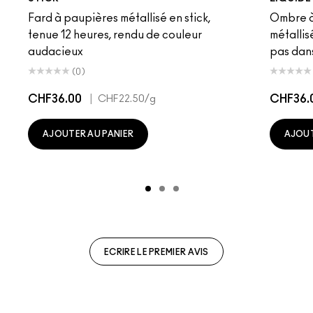
Fard à paupières métallisé en stick,
Ombre à 
tenue 12 heures, rendu de couleur
métallis
audacieux
pas dans
(0)
CHF36.00
|
CHF36.
CHF22.50
/g
AJOUTER AU PANIER
AJOUT
ECRIRE LE PREMIER AVIS