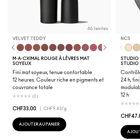
46 teintes
VELVET TEDDY
NC5
to
·A·Cximal
eylove
Kinda Sexy
Café Mocha
Velvet Teddy
Mull It To The Max
Taupe
Warm Teddy
Whirl
Soar
Twig Twist
Sweet Deal
Mehr
Get The Hint?
You Wouldn't Get I
Lipstick Snob
Candy Yum
Captiv
NC5
Div
NC
M·A·CXIMAL ROUGE À LÈVRES MAT
STUDIO 
SOYEUX
STUDIO 
Fini mat soyeux, tenue confortable
Contrôl
12 heures. Couleur riche en pigments et
24 h, fi
couvrance totale
modulab
12 h
(0)
CHF33.00
|
CHF9.43
/g
CHF47.
AJOUTER AU PANIER
AJOUT