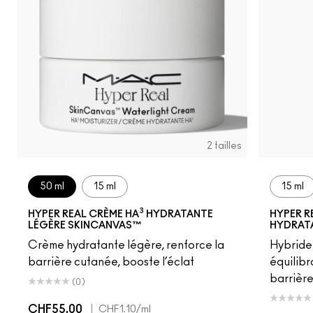
2 tailles
50 ml
15 ml
15 ml
3
HYPER REAL CRÈME HA
HYDRATANTE
HYPER R
LÉGÈRE SKINCANVAS™
HYDRAT
Crème hydratante légère, renforce la
Hybride
barrière cutanée, booste l’éclat
équilibr
barrière
(0)
CHF55.00
|
CHF1.10
/ml